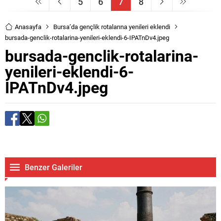
5
6
7
8
Anasayfa
Bursa’da gençlik rotalarına yenileri eklendi
bursada-genclik-rotalarina-yenileri-eklendi-6-IPATnDv4.jpeg
bursada-genclik-rotalarina-
yenileri-eklendi-6-
IPATnDv4.jpeg
Benzer Galeriler