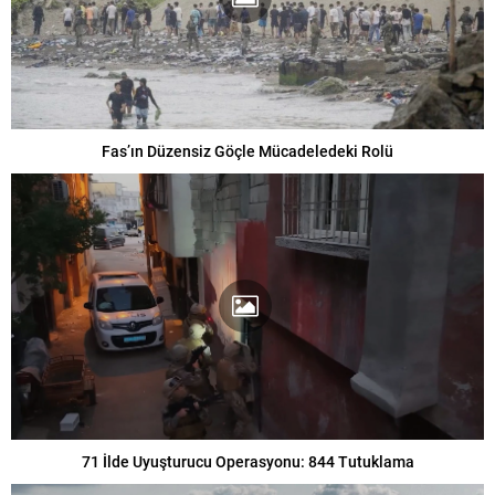
Fas’ın Düzensiz Göçle Mücadeledeki Rolü
71 İlde Uyuşturucu Operasyonu: 844 Tutuklama