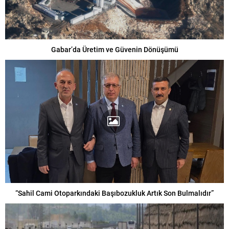
Gabar’da Üretim ve Güvenin Dönüşümü
“Sahil Cami Otoparkındaki Başıbozukluk Artık Son Bulmalıdır”