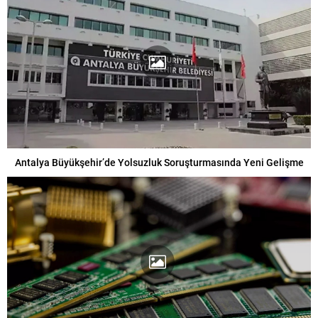
Antalya Büyükşehir’de Yolsuzluk Soruşturmasında Yeni Gelişme