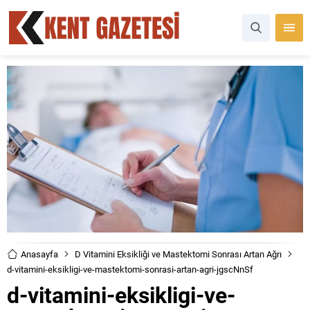
Anasayfa
D Vitamini Eksikliği ve Mastektomi Sonrası Artan Ağrı
d-vitamini-eksikligi-ve-mastektomi-sonrasi-artan-agri-jgscNnSf
d-vitamini-eksikligi-ve-