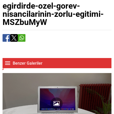
egirdirde-ozel-gorev-
nisancilarinin-zorlu-egitimi-
MSZbuMyW
Benzer Galeriler