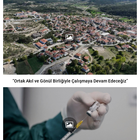
“Ortak Akıl ve Gönül Birliğiyle Çalışmaya Devam Edeceğiz”