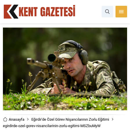
Anasayfa
Eğirdir'de Özel Görev Nişancılarının Zorlu Eğitimi
egirdirde-ozel-gorev-nisancilarinin-zorlu-egitimi-MSZbuMyW