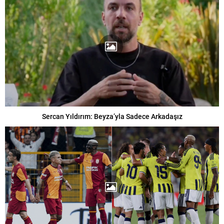
Sercan Yıldırım: Beyza’yla Sadece Arkadaşız