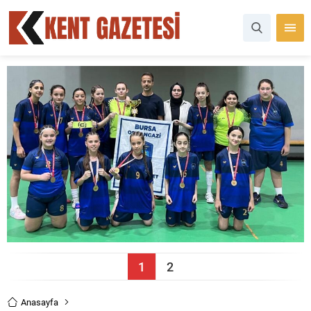
1
2
Anasayfa