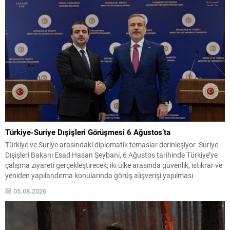
Okul Başarı Puanı...
Türkiye-Suriye Dışişleri Görüşmesi 6 Ağustos’ta
Türkiye ve Suriye arasındaki diplomatik temaslar derinleşiyor. Suriye
Dışişleri Bakanı Esad Hasan Şeybani, 6 Ağustos tarihinde Türkiye’ye
çalışma ziyareti gerçekleştirecek; iki ülke arasında güvenlik, istikrar ve
yeniden yapılandırma konularında görüş alışverişi yapılması
bekleniyor. Görüşmelerde, son dönemde ekonomi, güvenlik ve
05.08.2026
toplumsal uzlaşı alanlarında sağlanan ilerlemenin sürdürülebilir hale
getirilmesi amaçlanıyor. Türkiye ile...