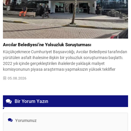
Avcılar Belediyesi’ne Yolsuzluk Soruşturması
Küçükçekmece Cumhuriyet Başsavcılığı, Avcılar Belediyesi tarafından
yürütülen asfalt ihalesine ilişkin bir yolsuzluk soruşturması başlattı.
2022 yılı içinde gerçekleştirilen ihalelerde yaklaşık maliyet
komisyonunun piyasa araştırması yapmaksızın yüksek teklifler
üzerinden maliyeti belirlediği, bunun sonucunda yaklaşık 3 milyon 302
05.08.2026
bin TL kamu zararı oluştuğu iddia ediliyor. İncelemeler, komisyonun
isteklilerin sunduğu belgeleri yeterince denetlemediğini;...
Bir Yorum Yazın