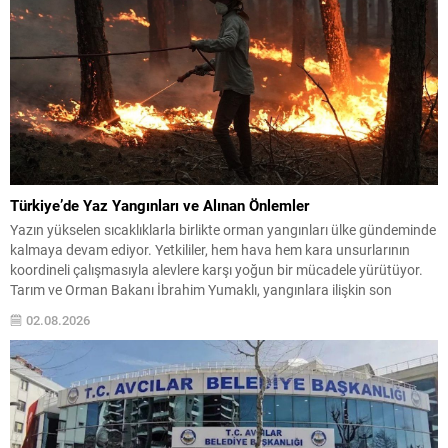
Türkiye’de Yaz Yangınları ve Alınan Önlemler
Yazın yükselen sıcaklıklarla birlikte orman yangınları ülke gündeminde
kalmaya devam ediyor. Yetkililer, hem hava hem kara unsurlarının
koordineli çalışmasıyla alevlere karşı yoğun bir mücadele yürütüyor.
Tarım ve Orman Bakanı İbrahim Yumaklı, yangınlara ilişkin son
durumu paylaştı; bazı olayların kontrol altına alındığını, riskin ise
02.08.2026
tamamen ortadan kalkmadığını vurguladı. Kontrol Altına Alınan...