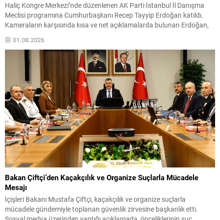
Haliç Kongre Merkezi’nde düzenlenen AK Parti İstanbul İl Danışma
Meclisi programına Cumhurbaşkanı Recep Tayyip Erdoğan katıldı.
Kameraların karşısında kısa ve net açıklamalarda bulunan Erdoğan,
toplantının önemli gündemlerini paylaştı. Programın devamında
01.08.2026
partinin yeni katılımları için rozet töreni gerçekleştirildi. Tören, partinin
kadrosunu güçlendiren bu adımı vurguladı ve katılımcılar arasında
sıcak görüntüler oluştu....
Bakan Çiftçi’den Kaçakçılık ve Organize Suçlarla Mücadele
Mesajı
İçişleri Bakanı Mustafa Çiftçi, kaçakçılık ve organize suçlarla
mücadele gündemiyle toplanan güvenlik zirvesine başkanlık etti.
Sosyal medya üzerinden yaptığı açıklamada, önceliklerinin suç