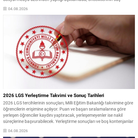
örgütlerini yapılaşma aşamasında tespit etmek olduğunu belirtti.
04.08.2026
Bakan Çiftçi, amaçlarının insan ve finans kaynaklarını kurutarak, suç
gelirlerini hukuki çerçevede devlet denetimine almak olduğunu
vurguladı. “Hiçbir suç yapılanmasına alan...
2026 LGS Yerleştirme Takvimi ve Sonuç Tarihleri
2026 LGS tercihlerinin sonuçları, Milli Eğitim Bakanlığı takvimine göre
öğrencilerin erişimine açılıyor. Puan ve başarı sıralamalarına göre
yerleşen öğrenciler kaydını yaptıracak, yerleşemeyenler ise nakil
süreçlerine başvurabilecek. Yerleştirme sonuçları ve boş kontenjanlar
5 Ağustos Çarşamba günü meb.gov.tr adresinde ilan edilecek.
04.08.2026
Sınavla öğrenci alan okullarda puan eşitliği durumunda sıralama;