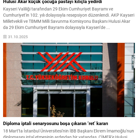
Hulusi Akar küçük çocuğa pastayı kılıçla yedirdi
Kayseri Valiliği tarafından 29 Ekim Cumhuriyet Bayramı ve
Cumhuriyet'in 102. yılı dolayısıyla resepsiyon düzenlendi. AKP Kayseri
Milletvekili ve TBMM Milli Savunma Komisyonu Başkanı Hulusi Akar
da 29 Ekim Cumhuriyet Bayramı dolayısıyla Kayseri'de ...
31.10.2025
Diploma iptali senaryosunu boşa çıkaran ‘ret’ kararı
18 Mart'ta İstanbul Üniversitesi'nin İBB Başkanı Ekrem İmamoğlu'nun
diplomasını iptal etmesinin ardından bir vatandaş, CİMER'e Hulusi