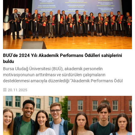
BUÜ’de 2024 Yılı Akademik Performans Ödülleri sahiplerini
buldu
Bursa Uludağ Üniversitesi (BUÜ), akademik personelin
motivasyonunun arttırılması ve sürdürülen çalışmaların
desteklenmesi amacıyla düzenlediği “Akademik Performans Ödül
Töreni” ile 2024 yılının en iyilerini açıkladı. BUÜ Ar-Ge Koordinatörlüğü
20.11.2025
tarafından düzenlenen programa Rektör Prof. Dr. Ferudun Yılmaz,
Rektör Yardımcıları Prof. Dr. Cafer Çiftci ve Prof. Dr. İrfan Kırıştıoğlu,
dekanlar, müdürler, akademik ve...