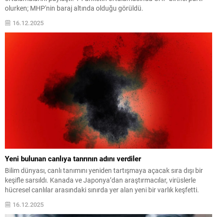
olurken; MHP'nin baraj altında olduğu görüldü.
16.12.2025
Yeni bulunan canlıya tanrının adını verdiler
Bilim dünyası, canlı tanımını yeniden tartışmaya açacak sıra dışı bir
keşifle sarsıldı. Kanada ve Japonya’dan araştırmacılar, virüslerle
hücresel canlılar arasındaki sınırda yer alan yeni bir varlık keşfetti.
16.12.2025