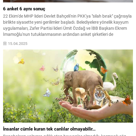
6 anket 6 aynı sonuç
22 Ekim'de MHP lideri Devlet Bahçeli'nin PKK'ya "silah bırak" çağrısıyla
birlikte siyasette yeni gerilimler başladı. Belediyelere yönelik kayyum
uygulamaları, Zafer Partisi lideri Ümit Özdağ ve İBB Başkanı Ekrem
İmamoğlu'nun tutuklanmasının ardından anket şirketleri de
çalışmalarına hız verdi. CHP 31 Mart Yerel Seçimleri'ne birinci parti
15.04.2025
olarak girerken; AKP'de yüzde 30 sınırının...
İnsanlar cümle kuran tek canlılar olmayabilir…