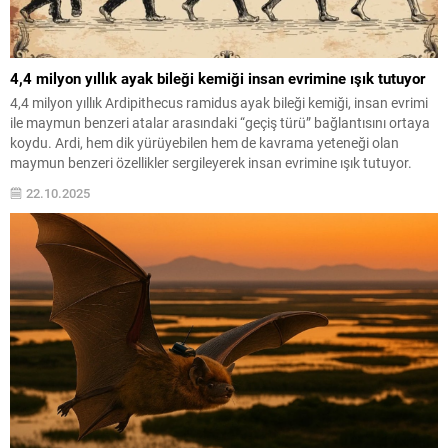
4,4 milyon yıllık ayak bileği kemiği insan evrimine ışık tutuyor
4,4 milyon yıllık Ardipithecus ramidus ayak bileği kemiği, insan evrimi
ile maymun benzeri atalar arasındaki “geçiş türü” bağlantısını ortaya
koydu. Ardi, hem dik yürüyebilen hem de kavrama yeteneği olan
maymun benzeri özellikler sergileyerek insan evrimine ışık tutuyor.
22.10.2025