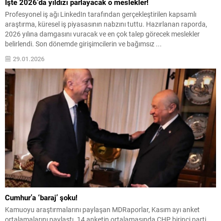
İşte 2026’da yıldızı parlayacak o meslekler!
Profesyonel iş ağı LinkedIn tarafından gerçekleştirilen kapsamlı
araştırma, küresel iş piyasasının nabzını tuttu. Hazırlanan raporda,
2026 yılına damgasını vuracak ve en çok talep görecek meslekler
belirlendi. Son dönemde girişimcilerin ve bağımsız ...
29.01.2026
Cumhur’a ‘baraj’ şoku!
Kamuoyu araştırmalarını paylaşan MDRaporlar, Kasım ayı anket
ortalamalarını paylaştı. 14 anketin ortalamasında CHP birinci parti