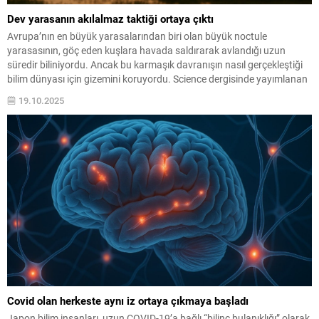
Dev yarasanın akılalmaz taktiği ortaya çıktı
Avrupa’nın en büyük yarasalarından biri olan büyük noctule
yarasasının, göç eden kuşlara havada saldırarak avlandığı uzun
süredir biliniyordu. Ancak bu karmaşık davranışın nasıl gerçekleştiği
bilim dünyası için gizemini koruyordu. Science dergisinde yayımlanan
yeni bir araştırma, bu etkileyici avlanma stratejisini ilk kez ayrıntılı
19.10.2025
olarak gözlemlemeyi başardı.
Covid olan herkeste aynı iz ortaya çıkmaya başladı
Japon bilim insanları, uzun COVID-19’a bağlı “bilinç bulanıklığı” olarak