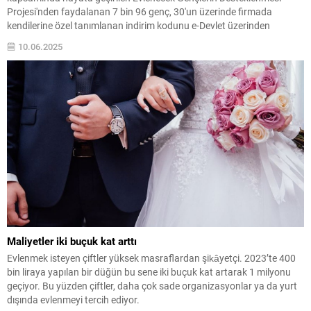
Projesi'nden faydalanan 7 bin 96 genç, 30'un üzerinde firmada
kendilerine özel tanımlanan indirim kodunu e-Devlet üzerinden
oluşturdu.
10.06.2025
Maliyetler iki buçuk kat arttı
Evlenmek isteyen çiftler yüksek masraflardan şikâyetçi. 2023’te 400
bin liraya yapılan bir düğün bu sene iki buçuk kat artarak 1 milyonu
geçiyor. Bu yüzden çiftler, daha çok sade organizasyonlar ya da yurt
dışında evlenmeyi tercih ediyor.