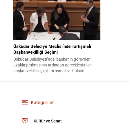
bildiri, ülke güvenliği ve bölgesel gelişmelere dair
değerlendirmeleri içermektedir. Yaklaşık 2 saat
15 dakika süren oturumun sonuç metninde;
terörle mücadele, bölgesel istikrar,...
Üsküdar Belediye Meclisi’nde Tartışmalı
Başkanvekilliği Seçimi
Üsküdar Belediyesi’nde, başkanın görevden
uzaklaştırılmasının ardından gerçekleştirilen
başkanvekili seçimi, tartışmalı ve hukuki
itirazlara konu olacak uygulamalarla gündeme
geldi. Yapılan oylamada usul ve gizlilikle ilgili
ciddi iddialar ortaya atıldı; bazı oyların geçersiz
sayılması ve meclis içindeki yönlendirmeler
kamuoyunda tepkilere yol açtı. Seçim sürecinde
Kategoriler
yaşanan gelişmeler, parti grupları arasındaki
gerilimi artırdı. CHP’nin...
Kültür ve Sanat