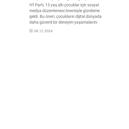
İYİ Parti, 13 yaş altı çocuklar için sosyal
medya düzenlemesi önerisiyle gündeme
geldi. Bu öneri, çocukların dijital dünyada
daha güvenli bir deneyim yaşamalarını
sağlamayı amaçlıyor. Detaylar için
08.12.2024
makalemizi okuyun.