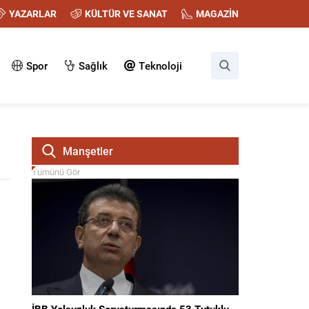
YAZARLAR
KÜLTÜR VE SANAT
MAGAZİN
Spor
Sağlık
Teknoloji
Manşetler
Tümünü Gör
İBB Yolsuzluk Soruşturmasında 53 Tutuklu