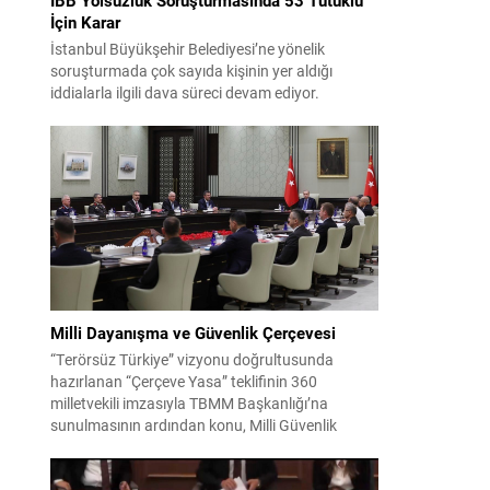
İçin Karar
İstanbul Büyükşehir Belediyesi’ne yönelik
soruşturmada çok sayıda kişinin yer aldığı
iddialarla ilgili dava süreci devam ediyor.
Mahkeme, savcının görüşünü aldıktan sonra
sanıkların tutukluluk hallerini ayrı ayrı
değerlendirdi. İnceleme sonucunda, aralarında
Ekrem İmamoğlu’nun da bulunduğu 53 tutuklu
hakkında tutukluluk hallerinin sürdürülmesine
karar verildi. İddialar ve değerlendirilen talepler
Soruşturma kapsamında sanıklara yöneltilen...
Milli Dayanışma ve Güvenlik Çerçevesi
“Terörsüz Türkiye” vizyonu doğrultusunda
hazırlanan “Çerçeve Yasa” teklifinin 360
milletvekili imzasıyla TBMM Başkanlığı’na
sunulmasının ardından konu, Milli Güvenlik
Kurulu (MGK) toplantısında ele alınmıştır.
Toplantı sonrası yayımlanan sekiz maddelik