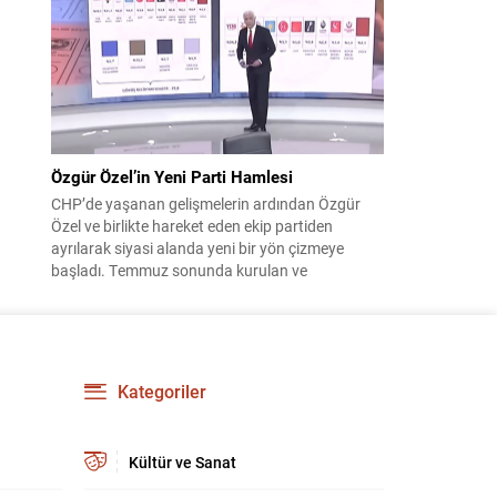
çıktısı, üç ülkenin imza attığı Mekke Ortak
Savunma Anlaşması oldu. Anlaşma; ortak
güvenlik yaklaşımıyla bölgesel barış, istikrar...
Özgür Özel’in Yeni Parti Hamlesi
CHP’de yaşanan gelişmelerin ardından Özgür
Özel ve birlikte hareket eden ekip partiden
ayrılarak siyasi alanda yeni bir yön çizmeye
başladı. Temmuz sonunda kurulan ve
kamuoyunda “Yeni Parti” olarak anılan oluşum,
kısa sürede muhalif medyanın gündemine girdi.
Kuruluşun hemen ardından bazı anket sonuçları
kamuoyuna yansıyınca, partinin tabanda karşılık
bulduğu iddiaları gündemi...
Kategoriler
Kültür ve Sanat