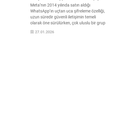
Meta’nın 2014 yılında satın aldığı
WhatsApp’ın uçtan uca şifreleme özelliği,
uzun süredir güvenli iletişimin temeli
olarak öne sürülürken, çok uluslu bir grup
kullanıcı yazışmalarını 'gizli tutulmadığı'
27.01.2026
iddiası ile San Francisco’da şirkete dava
açtı ...