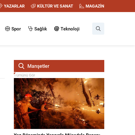
YAZARLAR
KÜLTÜR VE SANAT
MAGAZİN
Spor
Sağlık
Teknoloji
Manşetler
Tümünü Gör
Yaz Döneminde Yangınla Mücadele Raporu