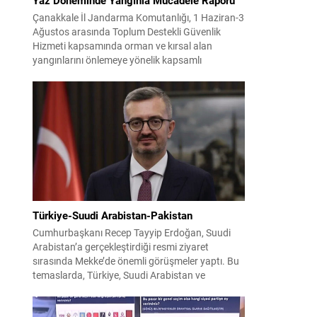
Çanakkale İl Jandarma Komutanlığı, 1 Haziran-3
Ağustos arasında Toplum Destekli Güvenlik
Hizmeti kapsamında orman ve kırsal alan
yangınlarını önlemeye yönelik kapsamlı
bilgilendirme çalışmaları yürüttü. On iki ilçede
görev yapan 178 tim ve 742 personel, sahada
aktif olarak halkı bilinçlendirdi ve denetim
faaliyetleri gerçekleştirdi. Faaliyetler esnasında
bin 315 biçerdöver ve balya...
Türkiye-Suudi Arabistan-Pakistan
Cumhurbaşkanı Recep Tayyip Erdoğan, Suudi
Arabistan’a gerçekleştirdiği resmi ziyaret
sırasında Mekke’de önemli görüşmeler yaptı. Bu
temaslarda, Türkiye, Suudi Arabistan ve
Pakistan arasında savunma alanında yeni bir iş
birliği çerçevesi oluşturuldu. Ziyaretin en somut