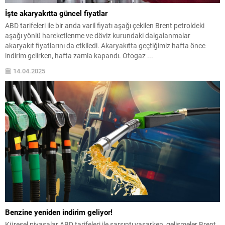
İşte akaryakıtta güncel fiyatlar
ABD tarifeleri ile bir anda varil fiyatı aşağı çekilen Brent petroldeki
aşağı yönlü hareketlenme ve döviz kurundaki dalgalanmalar
akaryakıt fiyatlarını da etkiledi. Akaryakıtta geçtiğimiz hafta önce
indirim gelirken, hafta zamla kapandı. Otogaz ...
14.04.2025
Benzine yeniden indirim geliyor!
Küresel piyasalar ABD tarifeleri ile sarsıntı yaşarken, gelişmeler Brent