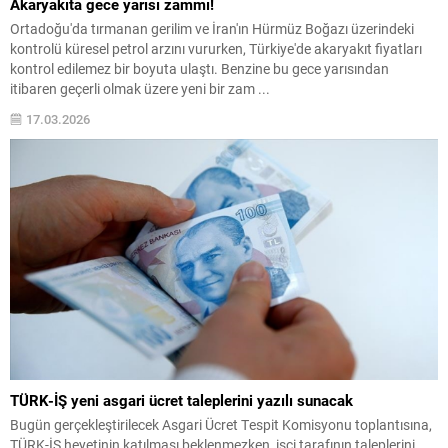
Akaryakıta gece yarısı zammı!
Ortadoğu'da tırmanan gerilim ve İran'ın Hürmüz Boğazı üzerindeki
kontrolü küresel petrol arzını vururken, Türkiye'de akaryakıt fiyatları
kontrol edilemez bir boyuta ulaştı. Benzine bu gece yarısından
itibaren geçerli olmak üzere yeni bir zam ...
17.03.2026
TÜRK-İŞ yeni asgari ücret taleplerini yazılı sunacak
Bugün gerçekleştirilecek Asgari Ücret Tespit Komisyonu toplantısına,
TÜRK-İŞ heyetinin katılması beklenmezken, işçi tarafının taleplerini