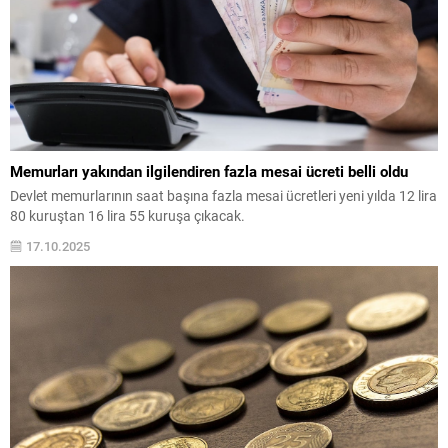
Memurları yakından ilgilendiren fazla mesai ücreti belli oldu
Devlet memurlarının saat başına fazla mesai ücretleri yeni yılda 12 lira
80 kuruştan 16 lira 55 kuruşa çıkacak.
17.10.2025