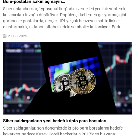
Bu e-postaları sakın açmayın…
Siber dolandırıcılar, 'typosquatting' adını verdikleri yeni bir yöntemle
kullanıcıları tuzağa düşürüyor. Popüler şirketlerden geliyormuş gibi
görünen e-postalarda, gerçek URL'ye çok benzeyen sahte linkler
oluşturmak için Japon alfabesindeki semboller kullanılıyor. Fark
edilmesi neredeyse imkansız olan bu tuzağa düşenlerin banka bilgileri
21.08.2025
ve kişisel verileri büyük risk altında.
Siber saldırganların yeni hedefi kripto para borsaları
Siber saldırganlar, son dönemlerde kripto para borsalarını hedefe
koyarken, sadece Kuzey Koreli hackerların 2017’den bu yana