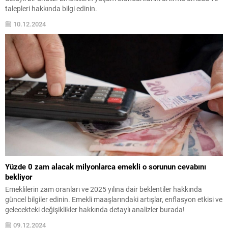
talepleri hakkında bilgi edinin.
10.12.2024
Yüzde 0 zam alacak milyonlarca emekli o sorunun cevabını
bekliyor
Emeklilerin zam oranları ve 2025 yılına dair beklentiler hakkında
güncel bilgiler edinin. Emekli maaşlarındaki artışlar, enflasyon etkisi ve
gelecekteki değişiklikler hakkında detaylı analizler burada!
09.12.2024