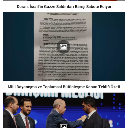
Duran: İsrail’in Gazze Saldırıları Barışı Sabote Ediyor
Milli Dayanışma ve Toplumsal Bütünleşme Kanun Teklifi Özeti