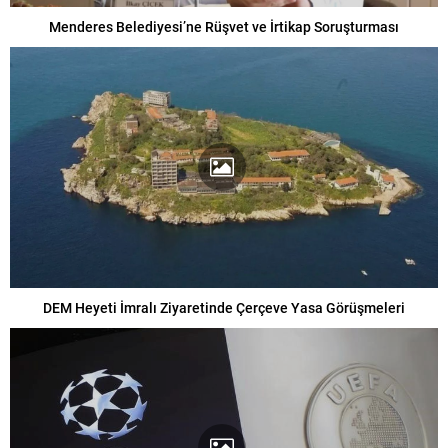
Menderes Belediyesi’ne Rüşvet ve İrtikap Soruşturması
DEM Heyeti İmralı Ziyaretinde Çerçeve Yasa Görüşmeleri