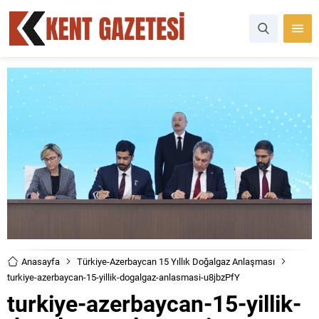
Anasayfa
Türkiye-Azerbaycan 15 Yıllık Doğalgaz Anlaşması
turkiye-azerbaycan-15-yillik-dogalgaz-anlasmasi-u8jbzPfY
turkiye-azerbaycan-15-yillik-