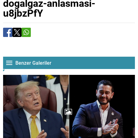
dogalgaz-anlasmasi-
u8jbzPfY
Benzer Galeriler