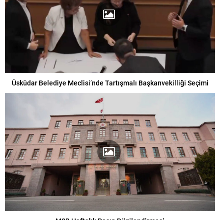
Üsküdar Belediye Meclisi’nde Tartışmalı Başkanvekilliği Seçimi