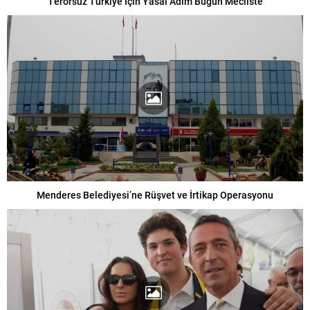
Terörsüz Türkiye İçin Yasal Adım Bugün Mecliste
Menderes Belediyesi’ne Rüşvet ve İrtikap Operasyonu