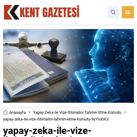
Anasayfa
Yapay Zeka ile Vize İhtimalini Tahmin Etme Komutu
yapay-zeka-ile-vize-ihtimalini-tahmin-etme-komutu-9yYiUOK3
yapay-zeka-ile-vize-