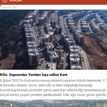
Tümünü Gör
Kilis: Depremden Yeniden İnşa edilen Kent
6 Şubat 2023’te Kahramanmaraş merkezli yaşanan büyük depremler, 11
ili derinden etkiledi. Çevre, Şehircilik ve İklim Değişikliği Bakanlığı
koordinasyonunda yürütülen geniş çaplı inşa seferberliği tamamlanarak,
birçok kentte yaşam yeniden şekillendirildi. Kilis; ağır hasar gören şehirler
arasında yer alıyor ve yeniden inşa çalışmalarıyla büyük ölçüde ayağa
kaldırıldı. Bakanlık tarafından paylaşılan görüntüler,...