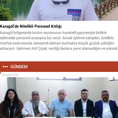
Karagöl’de Nitelikli Personel Kıtlığı
Karagöl bölgesinde turizm sezonunun hareketli geçmesiyle birlikte
işletmeler personel arayışına hız verdi. Ancak işletme sahipleri, özellikle
mutfak kadrosunda deneyimli eleman bulmakta büyük güçlük çektiğini
aktarıyor. İşletmeci Atıf Çiçek, verdiği ilanlara yanıt alamadığını ve yüksek
maaş tekliflerinin bile sorunu çözmediğini belirtti. Çiçek, “Bence
ülkemizde iş sorunu yok, iş seçme sorunu var....
GÜNDEM
Tümünü Gör