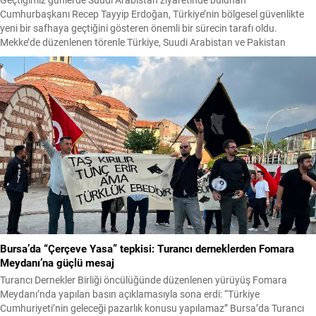
Cumhurbaşkanı Recep Tayyip Erdoğan, Türkiye’nin bölgesel güvenlikte
yeni bir safhaya geçtiğini gösteren önemli bir sürecin tarafı oldu.
Mekke’de düzenlenen törenle Türkiye, Suudi Arabistan ve Pakistan
arasında tarihi bir ortak savunma anlaşması imzalandı. Pakistan
Başbakanı Şahbaz Şerif, anlaşmanın bölgesel istikrar, kalkınma ve refaha
katkı sağlayacağını...
Bursa’da “Çerçeve Yasa” tepkisi: Turancı derneklerden Fomara
Meydanı’na güçlü mesaj
Turancı Dernekler Birliği öncülüğünde düzenlenen yürüyüş Fomara
Meydanı’nda yapılan basın açıklamasıyla sona erdi: “Türkiye
Cumhuriyeti’nin geleceği pazarlık konusu yapılamaz” Bursa’da Turancı