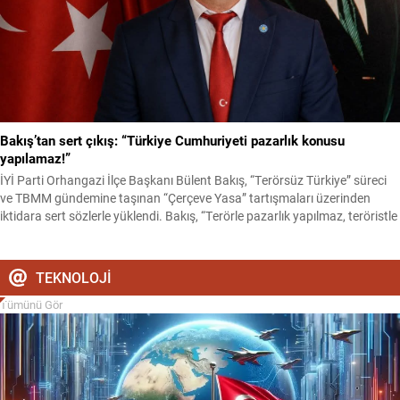
Bakış’tan sert çıkış: “Türkiye Cumhuriyeti pazarlık konusu
yapılamaz!”
İYİ Parti Orhangazi İlçe Başkanı Bülent Bakış, “Terörsüz Türkiye” süreci
ve TBMM gündemine taşınan “Çerçeve Yasa” tartışmaları üzerinden
iktidara sert sözlerle yüklendi. Bakış, “Terörle pazarlık yapılmaz, teröristle
müzakere edilmez. Türkiye Cumhuriyeti’nin geleceği İmralı’dan
gönderilen mesajlarla belirlenemez” diyerek partisinin sürece yönelik
tutumunun değişmediğini vurguladı. İYİ Parti Orhangazi İlçe Başkanı
TEKNOLOJİ
Bülent Bakış,...
Tümünü Gör