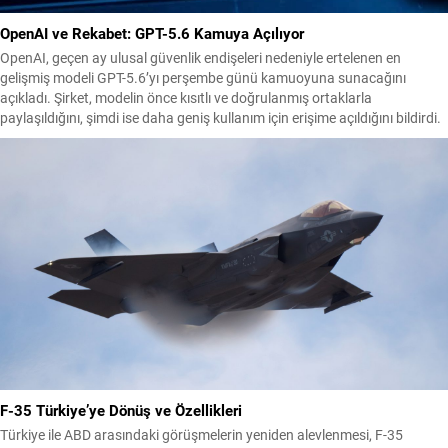
OpenAI ve Rekabet: GPT-5.6 Kamuya Açılıyor
OpenAI, geçen ay ulusal güvenlik endişeleri nedeniyle ertelenen en
gelişmiş modeli GPT-5.6’yı perşembe günü kamuoyuna sunacağını
açıkladı. Şirket, modelin önce kısıtlı ve doğrulanmış ortaklarla
paylaşıldığını, şimdi ise daha geniş kullanım için erişime açıldığını bildirdi.
ABD ve Çin arasında, gelişmiş yapay zeka modellerinin özellikle siber
saldırıları hızlandırma potansiyeli nedeniyle süregelen bir...
F-35 Türkiye’ye Dönüş ve Özellikleri
Türkiye ile ABD arasındaki görüşmelerin yeniden alevlenmesi, F-35