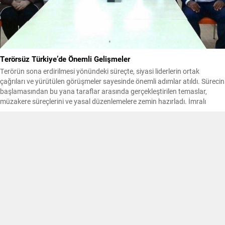
Terörsüz Türkiye’de Önemli Gelişmeler
Terörün sona erdirilmesi yönündeki süreçte, siyasi liderlerin ortak
çağrıları ve yürütülen görüşmeler sayesinde önemli adımlar atıldı. Sürecin
başlamasından bu yana taraflar arasında gerçekleştirilen temaslar,
müzakere süreçlerini ve yasal düzenlemelere zemin hazırladı. İmralı
görüşmeleri kapsamında yapılan ziyaretler sonrası, Şubat 2025 tarihinde
Abdullah Öcalan’ın örgüte yönelik silah bırakma ve kendisini feshetme
çağrısı...