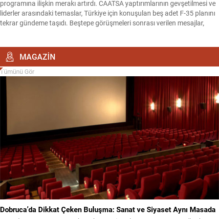
programına ilişkin merakı artırdı. CAATSA yaptırımlarının gevşetilmesi ve
liderler arasındaki temaslar, Türkiye için konuşulan beş adet F-35 planını
tekrar gündeme taşıdı. Beştepe görüşmeleri sonrası verilen mesajlar,
satış ihtimali ile birlikte hem diplomasi hem de savunma sanayii
dengelerini yeniden tartışmaya açtı. Bu gelişmeler,...
MAGAZİN
Tümünü Gör
Dobruca’da Dikkat Çeken Buluşma: Sanat ve Siyaset Aynı Masada