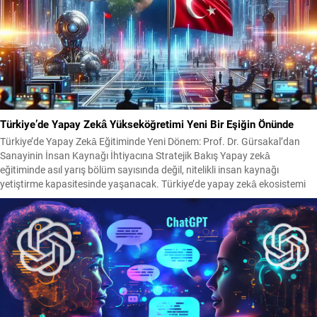
Türkiye’de Yapay Zekâ Yükseköğretimi Yeni Bir Eşiğin Önünde
Türkiye’de Yapay Zekâ Eğitiminde Yeni Dönem: Prof. Dr. Gürsakal’dan
Sanayinin İnsan Kaynağı İhtiyacına Stratejik Bakış Yapay zekâ
eğitiminde asıl yarış bölüm sayısında değil, nitelikli insan kaynağı
yetiştirme kapasitesinde yaşanacak. Türkiye’de yapay zekâ ekosistemi
hızla büyürken, yükseköğretim kurumları da bu dönüşümün merkezinde
yer alıyor. Sanayinin artan dijital dönüşüm yatırımları, üniversitelerin
eğitim...