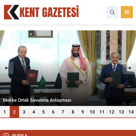
Mekke Ortak Savunma Anlaşması
1
2
3
4
5
6
7
8
9
10
11
12
13
14
BURSA