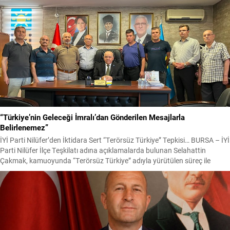
“Türkiye’nin Geleceği İmralı’dan Gönderilen Mesajlarla
Belirlenemez”
İYİ Parti Nilüfer’den İktidara Sert “Terörsüz Türkiye” Tepkisi… BURSA – İYİ
Parti Nilüfer İlçe Teşkilatı adına açıklamalarda bulunan Selahattin
Çakmak, kamuoyunda “Terörsüz Türkiye” adıyla yürütülen süreç ile
Türkiye Büyük Millet Meclisi’nin gündemine taşınan “Çerçeve Yasa”
tartışmaları üzerinden iktidara sert sözlerle yüklendi. Çakmak, Türkiye’nin
terörle mücadele konusunda yıllardır ödediği ağır bedellere...