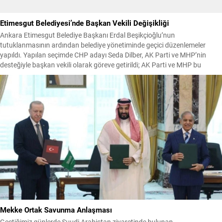
Etimesgut Belediyesi’nde Başkan Vekili Değişikliği
Ankara Etimesgut Belediye Başkanı Erdal Beşikçioğlu’nun
tutuklanmasının ardından belediye yönetiminde geçici düzenlemeler
yapıldı. Yapılan seçimde CHP adayı Seda Dilber, AK Parti ve MHP’nin
desteğiyle başkan vekili olarak göreve getirildi; AK Parti ve MHP bu
seçimde aday çıkarmadı, yarış CHP ve Yeni Parti adayları arasında geçti.
Soruşturma kapsamında ele alınan iddialar...
Mekke Ortak Savunma Anlaşması
Geçtiğimiz günlerde Suudi Arabistan ziyaretinde bulunan