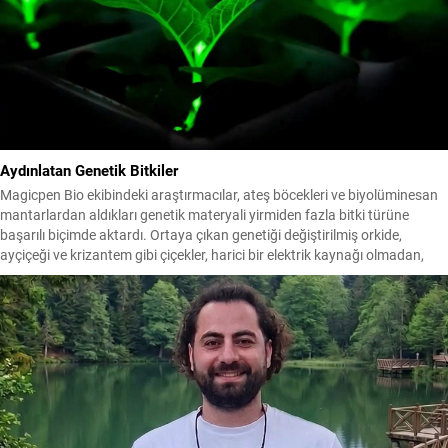
Aydınlatan Genetik Bitkiler
Magicpen Bio ekibindeki araştırmacılar, ateş böcekleri ve biyolüminesan
mantarlardan aldıkları genetik materyali yirmiden fazla bitki türüne
başarılı biçimde aktardı. Ortaya çıkan genetiği değiştirilmiş orkide,
ayçiçeği ve krizantem gibi çiçekler, harici bir elektrik kaynağı olmadan,
yalnızca su ve gübreyle uzun süreli ışık verebiliyor. Pekin’deki
Zhongguancun Forumu’nda sergilenen bu canlı bitkiler, şarj...