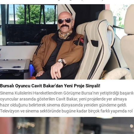
değerlendirmeler yaptı. Üral, sahip olduğu doğal ve kültürel zenginliklerle
Bursa’nın Türkiye’nin önemli film üretim merkezlerinden biri olabilecek...
Bursalı Oyuncu Cavit Bakar’dan Yeni Proje Sinyali!
Sinema Kulislerini Hareketlendiren Görüşme Bursa’nın yetiştirdiği başarılı
oyuncular arasında gösterilen Cavit Bakar, yeni projelerde yer almaya
hazır olduğunu belirterek sinema dünyasında yeniden gündeme geldi.
Televizyon ve sinema sektöründe bugüne kadar birçok farklı yapımda rol
alan deneyimli oyuncunun, son dönemde yapımcı Oğuzhan Üral ile
gerçekleştirdiği görüşmeler ise yeni bir proje hazırlığında...