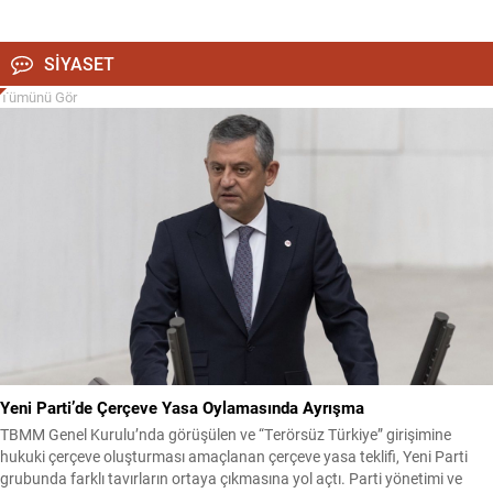
Dernekler Birliği öncülüğünde düzenlenen yürüyüşte, kamuoyunda
“Çerçeve Yasa” olarak tartışılan düzenlemeye yönelik tepki dile getirildi.
Yürüyüşün ardından Fomara Meydanı’nda gerçekleştirilen basın
SİYASET
açıklamasında, Türkiye Cumhuriyeti’nin üniter yapısı, millî egemenlik,
Cumhuriyetin...
Tümünü Gör
Yeni Parti’de Çerçeve Yasa Oylamasında Ayrışma
TBMM Genel Kurulu’nda görüşülen ve “Terörsüz Türkiye” girişimine
hukuki çerçeve oluşturması amaçlanan çerçeve yasa teklifi, Yeni Parti
grubunda farklı tavırların ortaya çıkmasına yol açtı. Parti yönetimi ve