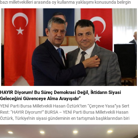
bazı milletvekilleri arasında oy kullanma yaklaşımı konusunda belirgin
ayrılıklar gözlemleniyor. Yeni Parti Genel Başkanı Özgür Özel, Genel Kurul
konuşmasında kendisinin ve parti yönetiminin...
HAYIR Diyorum! Bu Süreç Demokrasi Değil, İktidarın Siyasi
Geleceğini Güvenceye Alma Arayışıdır”
YENİ Parti Bursa Milletvekili Hasan Öztürk’ten “Çerçeve Yasa”ya Sert
Rest: “HAYIR Diyorum!” BURSA – YENİ Parti Bursa Milletvekili Hasan
Öztürk, Türkiye’nin siyasi gündeminin en tartışmalı başlıklarından biri
haline gelen “Çerçeve Yasa” tartışmasına ilişkin son derece sert bir
açıklama yaptı. Öztürk, TBMM gündemine taşınan düzenlemeye açık
biçimde karşı çıkarak, “Aşağıdaki gerekçelerimle...