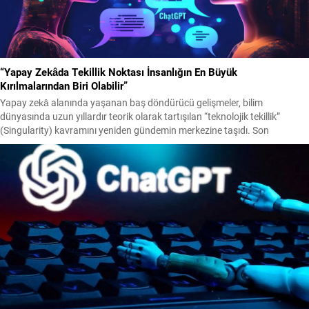
“Yapay Zekâda Tekillik Noktası İnsanlığın En Büyük
Kırılmalarından Biri Olabilir”
Yapay zekâ alanında yaşanan baş döndürücü gelişmeler, bilim
dünyasında uzun yıllardır teorik olarak tartışılan “teknolojik tekillik”
(Singularity) kavramını yeniden gündemin merkezine taşıdı. Son
dönemde dünyanın önde gelen yapay zekâ araştırmacıları ve teknoloji
şirketlerinin yöneticileri tarafından yapılan açıklamalar, insanlık tarihinin
en kritik teknolojik dönüşüm dönemlerinden birinin yaşandığı yönündeki
değerlendirmeleri güçlendiriyor. Prof....