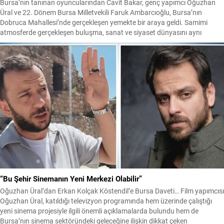
Bursa’nın tanınan oyuncularından Cavit Bakar, genç yapımcı Oğuzhan
Üral ve 22. Dönem Bursa Milletvekili Faruk Ambarcıoğlu, Bursa’nın
Dobruca Mahallesi’nde gerçekleşen yemekte bir araya geldi. Samimi
atmosferde gerçekleşen buluşma, sanat ve siyaset dünyasını aynı
masada buluştururken, görüşmenin ardından kulislerde yeni projelere
ilişkin çeşitli iddialar da gündeme geldi. Üç İsim Dobruca’da Buluştu...
“Bu Şehir Sinemanın Yeni Merkezi Olabilir”
Oğuzhan Üral’dan Erkan Kolçak Köstendil’e Bursa Daveti… Film yapımcısı
Oğuzhan Üral, katıldığı televizyon programında hem üzerinde çalıştığı
yeni sinema projesiyle ilgili önemli açıklamalarda bulundu hem de
Bursa’nın sinema sektöründeki geleceğine ilişkin dikkat çeken