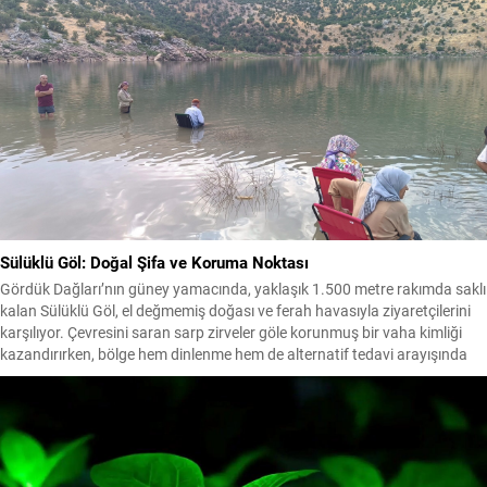
Sülüklü Göl: Doğal Şifa ve Koruma Noktası
Gördük Dağları’nın güney yamacında, yaklaşık 1.500 metre rakımda saklı
kalan Sülüklü Göl, el değmemiş doğası ve ferah havasıyla ziyaretçilerini
karşılıyor. Çevresini saran sarp zirveler göle korunmuş bir vaha kimliği
kazandırırken, bölge hem dinlenme hem de alternatif tedavi arayışında
olanlar için cazip hale geliyor. Gölün adını aldığı sülükler, yörede alternatif
tıpta...