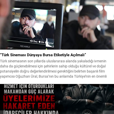
“Türk Sineması Dünyaya Bursa Etiketiyle Açılmalı”
Türk sinemasının son yıllarda uluslararası alanda yakaladığı ivmenin
daha da güçlenebilmesi için şehirlerin sahip olduğu kültürel ve doğal
potansiyelin doğru değerlendirilmesi gerektiğini belirten başarılı film
yapımcısı Oğuzhan Üral, Bursa’nın bu anlamda Türkiye’nin en önemli
sinema üretim merkezlerinden biri olabilecek tüm özelliklere sahip
olduğunu söyledi. Bursa’nın tarihi mirası, doğal güzellikleri, kültürel...