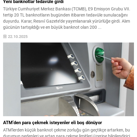
Yeni banknotlar tedavüle girdi
Türkiye Cumhuriyet Merkez Bankası (TCMB), E9 Emisyon Grubu VII.
tertip 20 TL banknotların bugünden itibaren tedavüle sunulacağını
duyurdu. Karar, Resmî Gazete’de yayımlanarak yürürlüğe girdi. Alım
gücünün tartışıldığı ve en büyük banknot olan 200 ...
22.10.2025
ATM’den para çekmek isteyenler eli boş dönüyor
ATM'lerden küçük banknot çekme zorluğu gün geçtikçe artarken, bu
durumun nedenleri ve artan para çekme limitleri üzerine bilgilendirici