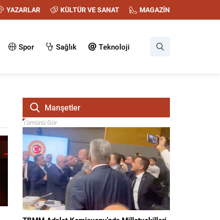
YAZARLAR
KÜLTÜR VE SANAT
MAGAZİN
Spor
Sağlık
Teknoloji
Manşetler
Tümünü Gör
TBMM Adalet Komisyonu’nda Milletvekilleri