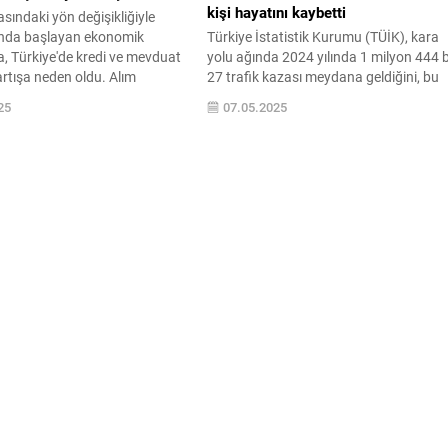
kişi hayatını kaybetti
asındaki yön değişikliğiyle
nda başlayan ekonomik
Türkiye İstatistik Kurumu (TÜİK), kara
, Türkiye'de kredi ve mevduat
yolu ağında 2024 yılında 1 milyon 444 
rtışa neden oldu. Alım
27 trafik kazası meydana geldiğini, bu
şmesiyle vatandaşlar krediye
kazalarda 6 bin 352 kişinin yaşamını
25
07.05.2025
 bankalardaki toplam kredi
yitirdiğini açıkladı.
yılında 15,6 ...