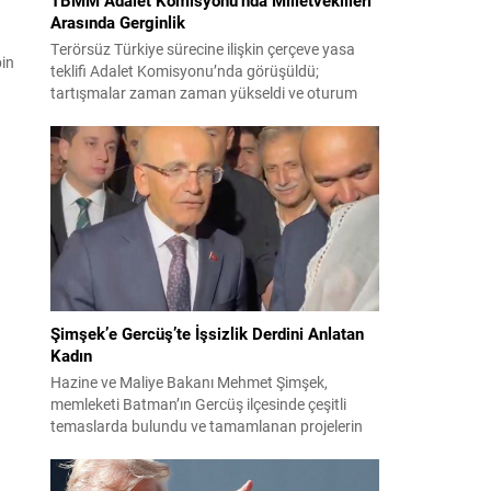
Arasında Gerginlik
Terörsüz Türkiye sürecine ilişkin çerçeve yasa
bin
teklifi Adalet Komisyonu’nda görüşüldü;
tartışmalar zaman zaman yükseldi ve oturum
kısa süreliğine kesintiye uğradı. Komisyon
çalışmalarında kimi milletvekilleri arasında sözlü
gerilim yaşandı, daha sonra fiziksel arbede çıktı.
Görüşme sırasında İyi Parti ile MHP milletvekilleri
arasında söz düellosu başladı; taraflar birbirlerini
sert ifadelerle eleştirdi. Tartışma...
Şimşek’e Gercüş’te İşsizlik Derdini Anlatan
Kadın
Hazine ve Maliye Bakanı Mehmet Şimşek,
memleketi Batman’ın Gercüş ilçesinde çeşitli
temaslarda bulundu ve tamamlanan projelerin
açılış törenlerine katıldı. Ziyareti sırasında, bölge
sakinleriyle sohbet ettiği esnada bir yaşlı kadının