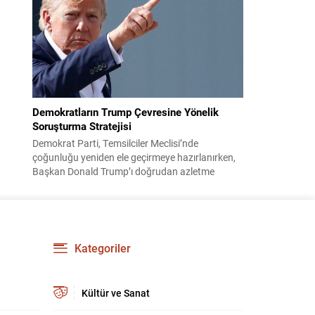
çocuklarının işsizliğine dair yakınmasını dinledi.
Kadının dertlerini Kürtçe olarak doğrudan Bakan
Şimşek’e aktarması, orada bulunanların ilgisini
çekti. Şimşek ise samimi bir...
Demokratların Trump Çevresine Yönelik
Soruşturma Stratejisi
Demokrat Parti, Temsilciler Meclisi’nde
çoğunluğu yeniden ele geçirmeye hazırlanırken,
Başkan Donald Trump’ı doğrudan azletme
yoluna gitmek yerine, onun siyasi ve ticari ağını
hedef alan kapsamlı soruşturmalar yürütmeyi
planlıyor. Parti yöneticileri ve komisyon
danışmanları, şirketler, yükleniciler ve finans
kuruluşları üzerinden belge ve tanıklık toplama
Kategoriler
yöntemlerini değerlendiriyor. Demokratlar, Beyaz
Saray’la doğrudan çatışmaya...
Kültür ve Sanat