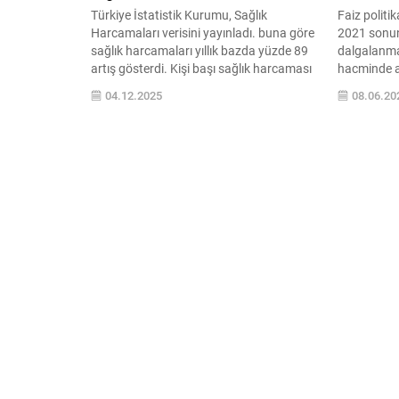
Türkiye İstatistik Kurumu, Sağlık
Faiz politik
Harcamaları verisini yayınladı. buna göre
2021 sonu
sağlık harcamaları yıllık bazda yüzde 89
dalgalanma
artış gösterdi. Kişi başı sağlık harcaması
hacminde a
27 bin 587 lira oldu.
gücünün dü
04.12.2025
08.06.20
yönelirken,
hacmi 2024 