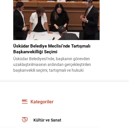
bildiri, ülke güvenliği ve bölgesel gelişmelere dair
değerlendirmeleri içermektedir. Yaklaşık 2 saat
15 dakika süren oturumun sonuç metninde;
terörle mücadele, bölgesel istikrar,...
Üsküdar Belediye Meclisi’nde Tartışmalı
Başkanvekilliği Seçimi
Üsküdar Belediyesi’nde, başkanın görevden
uzaklaştırılmasının ardından gerçekleştirilen
başkanvekili seçimi, tartışmalı ve hukuki
itirazlara konu olacak uygulamalarla gündeme
geldi. Yapılan oylamada usul ve gizlilikle ilgili
ciddi iddialar ortaya atıldı; bazı oyların geçersiz
sayılması ve meclis içindeki yönlendirmeler
kamuoyunda tepkilere yol açtı. Seçim sürecinde
Kategoriler
yaşanan gelişmeler, parti grupları arasındaki
gerilimi artırdı. CHP’nin...
Kültür ve Sanat