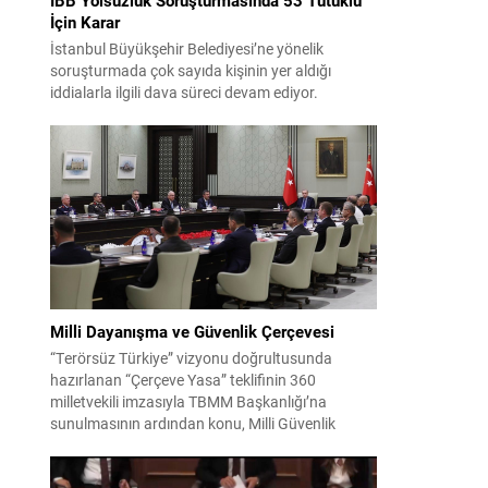
İçin Karar
İstanbul Büyükşehir Belediyesi’ne yönelik
soruşturmada çok sayıda kişinin yer aldığı
iddialarla ilgili dava süreci devam ediyor.
Mahkeme, savcının görüşünü aldıktan sonra
sanıkların tutukluluk hallerini ayrı ayrı
değerlendirdi. İnceleme sonucunda, aralarında
Ekrem İmamoğlu’nun da bulunduğu 53 tutuklu
hakkında tutukluluk hallerinin sürdürülmesine
karar verildi. İddialar ve değerlendirilen talepler
Soruşturma kapsamında sanıklara yöneltilen...
Milli Dayanışma ve Güvenlik Çerçevesi
“Terörsüz Türkiye” vizyonu doğrultusunda
hazırlanan “Çerçeve Yasa” teklifinin 360
milletvekili imzasıyla TBMM Başkanlığı’na
sunulmasının ardından konu, Milli Güvenlik
Kurulu (MGK) toplantısında ele alınmıştır.
Toplantı sonrası yayımlanan sekiz maddelik