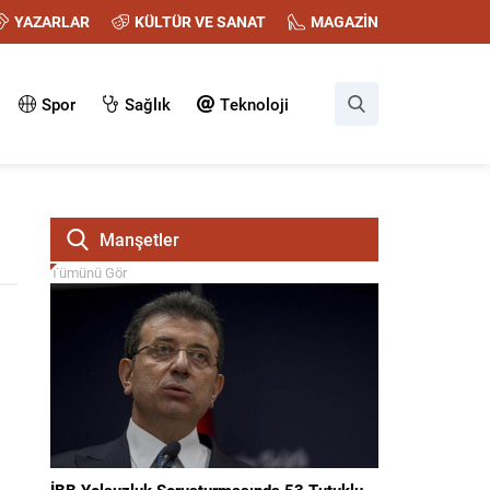
YAZARLAR
KÜLTÜR VE SANAT
MAGAZİN
Spor
Sağlık
Teknoloji
Manşetler
Tümünü Gör
İBB Yolsuzluk Soruşturmasında 53 Tutuklu