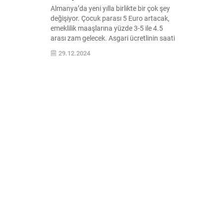
Almanya’da yeni yılla birlikte bir çok şey
değişiyor. Çocuk parası 5 Euro artacak,
emeklilik maaşlarına yüzde 3-5 ile 4.5
arası zam gelecek. Asgari ücretlinin saati
12.81 Euro olacak. Küçük işlerde
29.12.2024
çalışanların vergiden muaf aylıkları 556
Euro’ya çıkacak ve belki de sosyal hayatı
etkileyen en önemli değişiklik soyadı
kanununda olacak.