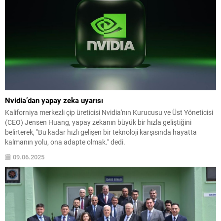
Nvidia’dan yapay zeka uyarısı
Kaliforniya merkezli çip üreticisi Nvidia'nın Kurucusu ve Üst Yöneticisi
(CEO) Jensen Huang, yapay zekanın büyük bir hızla geliştiğini
belirterek, "Bu kadar hızlı gelişen bir teknoloji karşısında hayatta
kalmanın yolu, ona adapte olmak." dedi.
09.06.2025