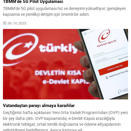
TBMM’de 5G Pilot Uygulaması
TBMM'de 5G pilot uygulaması hız ve deneyimi yükseltiyor; genişleyen
kapsama ve yenilikçi iletişim için önemli bir adım.
06.10.2025
Vatandaştan parayı almaya kararlılar
Geçtiğimiz hafta açıklanan Yeni Orta Vadeli Program'ndan (OVP) yeni
bir şey daha çıktı. OVP kapsamında, e-Devlet Kapısı aracılığıyla
elektronik tebligat, ortak kimlik doğrulama ve ödeme altyapılarının
geliştirilmesi hedefleniyor. Ayrıca kamuya ait ...