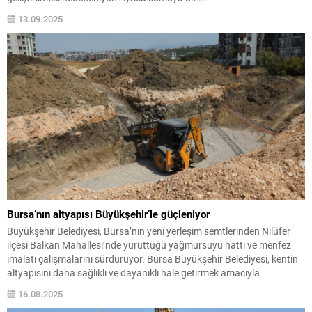
13.09.2025
Bursa’nın altyapısı Büyükşehir’le güçleniyor
Büyükşehir Belediyesi, Bursa’nın yeni yerleşim semtlerinden Nilüfer
ilçesi Balkan Mahallesi’nde yürüttüğü yağmursuyu hattı ve menfez
imalatı çalışmalarını sürdürüyor. Bursa Büyükşehir Belediyesi, kentin
altyapısını daha sağlıklı ve dayanıklı hale getirmek amacıyla
çalışmalarına hız kesmeden devam ediyor. Bursa’nın daha
16.08.2025
yaşanılabilir bir kent olması ve sağlıklı bir altyapı ağına kavuşması için