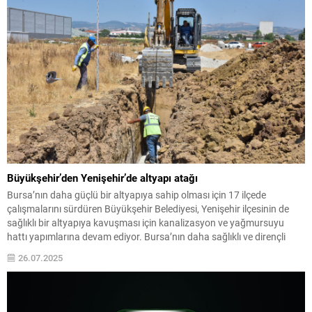
projelerine...
Büyükşehir’den Yenişehir’de altyapı atağı
Bursa’nın daha güçlü bir altyapıya sahip olması için 17 ilçede
çalışmalarını sürdüren Büyükşehir Belediyesi, Yenişehir ilçesinin de
sağlıklı bir altyapıya kavuşması için kanalizasyon ve yağmursuyu
hattı yapımlarına devam ediyor. Bursa’nın daha sağlıklı ve dirençli
altyapıya kavuşması için gece gündüz demeden mesai harcayan
26.07.2025
Büyükşehir Belediyesi, BUSKİ ile Yenişehir’de altyapı iyileştirme
çalışmalarını...