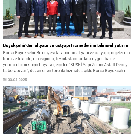
Büyükşehir’den altyapı ve üstyapı hizmetlerine bilimsel yatırım
Bursa Büyükşehir Belediyesi tarafından altyapı ve üstyapı projelerinin
bilim ve teknolojinin ışığında, teknik standartlara uygun halde
yürütülebilmesi için hayata geçirilen ‘BUSKİ Yapı Zemin Asfalt Deney
Laboratuvarı’, düzenlenen törenle hizmete açıldı. Bursa Büyükşehir
Belediyesi, BUSKİ Genel Müdürlüğü’nün çalışmalarıyla önemli bir
30.04.2025
yatırımı daha kente kazandırdı. Altyapı projelerindeki kalitenin,
uygulamadaki yeterliliğin, kullanılan malzemelerin...