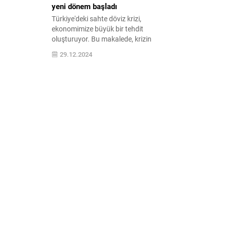
yeni dönem başladı
Türkiye'deki sahte döviz krizi,
ekonomimize büyük bir tehdit
oluşturuyor. Bu makalede, krizin
nedenleri, etkileri ve hükümetin aldığı
29.12.2024
önlemler detaylı bir şekilde ele alınıyor.
Ekonomi alanındaki gelişmeleri
kaçırmayın!