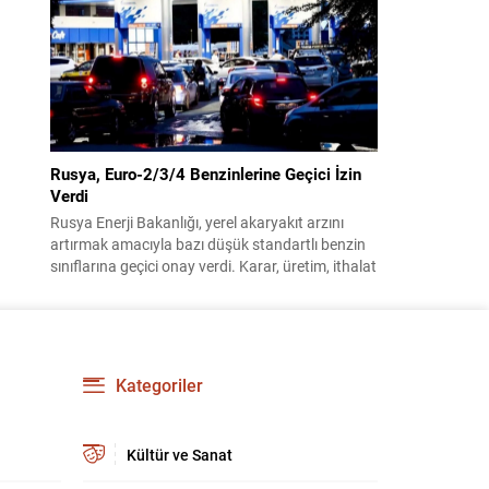
benimsendi. Teklif kapsamında, vazife
malullerinden hayatını kaybedenlerin anne ve
babalarına bağlanacak aylık tutarının, net asgari
ücretin altında olmayacağı hükme bağlanıyor....
Rusya, Euro-2/3/4 Benzinlerine Geçici İzin
Verdi
Rusya Enerji Bakanlığı, yerel akaryakıt arzını
artırmak amacıyla bazı düşük standartlı benzin
sınıflarına geçici onay verdi. Karar, üretim, ithalat
ve satışa yönelik uygulanacak sınırlamaları 1
Temmuz 2027’ye kadar kaldırıyor. Açıklamada
bu düzenlemenin kalıcı bir çevre politikası
değişikliği anlamına gelmediği vurgulanıyor;
kararın geçici olduğu ve uzun vadeli çevre
Kategoriler
hedeflerinden sapma amaçlanmadığı...
Kültür ve Sanat