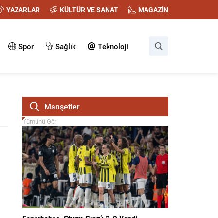
YAZARLAR
KÜLTÜR VE SANAT
MAGAZİN
Spor
Sağlık
Teknoloji
Manşetler
Tümünü Gör
Fenerbahçe, Sturm Graz’ı 2-0 Yendi