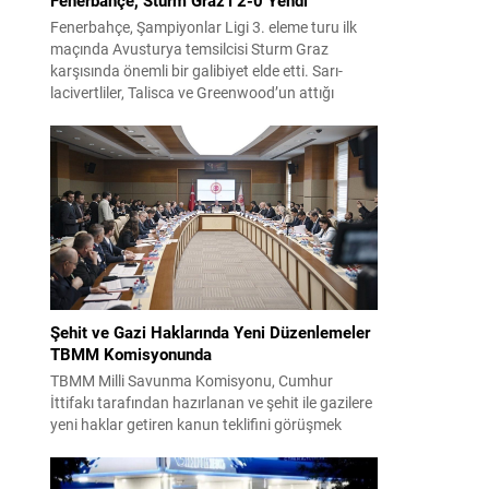
Fenerbahçe, Şampiyonlar Ligi 3. eleme turu ilk
maçında Avusturya temsilcisi Sturm Graz
karşısında önemli bir galibiyet elde etti. Sarı-
lacivertliler, Talisca ve Greenwood’un attığı
gollerle sahadan 2-0 üstün ayrıldı ve rövanş
öncesi avantaj sağladı. Karşılaşma sonrası
takım yönetimi mücadeleyi değerlendirdi ve
gelecek planlarına dair bilgi verdi. Futboldan
sorumlu yönetici Cihan Kamer,...
Şehit ve Gazi Haklarında Yeni Düzenlemeler
TBMM Komisyonunda
TBMM Milli Savunma Komisyonu, Cumhur
İttifakı tarafından hazırlanan ve şehit ile gazilere
yeni haklar getiren kanun teklifini görüşmek
üzere toplandı. Görüşmelerin sonunda teklif
komisyonda kabul edildi ve bir dizi düzenleme