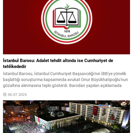
İstanbul Barosu: Adalet tehdit altında ise Cumhuriyet de
tehlikededir
İstanbul Barosu, İstanbul Cumhuriyet Başsavcılığı'nın İBB'ye yönelik
başlattığı soruşturma kapsamında avukat Onur Büyükhatipoğlu'nun
gözaltına alınmasına tepki gösterdi. Barodan yapılan açıklamada
savunma hakkının hedef alındığı belirtilirken "Eğer ...
06.07.2025