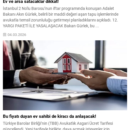
Ev ve arsa satacaklar dikkat!
İstanbul 2 No'lu Barosu’nun iftar programında konuşan Adalet
Bakanı Akın Gürlek, belirli bir maddi değeri aşan tapu işlemlerinde
avukatla temsil zorunluluğu getirmeyi planladıklarını açıkladı. 12.
YARGI PAKETİ İLE YASALAŞACAK Bakan Gürlek, bu ...
04.03.2026
Bu fiyatı duyan ev sahibi de kiracı da anlaşacak!
Türkiye Barolar Birliği’nin (TBB) Avukatlık Asgari Ücret Tarifesi
güncellendi. Yeni tarifeyle birlikte, dava açmak isteyenler için