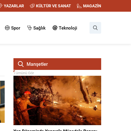
YAZARLAR
KÜLTÜR VE SANAT
MAGAZİN
Spor
Sağlık
Teknoloji
Manşetler
Tümünü Gör
Yaz Döneminde Yangınla Mücadele Raporu