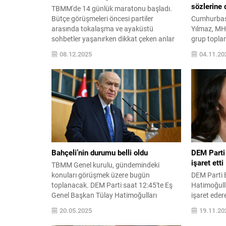
sözlerine 
TBMM'de 14 günlük maratonu başladı.
Bütçe görüşmeleri öncesi partiler
Cumhurbaşk
arasında tokalaşma ve ayaküstü
Yılmaz, MHP
sohbetler yaşanırken dikkat çeken anlar
grup topla
da kayda girdi.
ardından s
08.12.2025
04.11.20
üzerinden b
paylaşımınd
"Cumhur İtt
Bahçeli’nin durumu belli oldu
DEM Parti 
işaret etti
TBMM Genel kurulu, gündemindeki
konuları görüşmek üzere bugün
DEM Parti 
toplanacak. DEM Parti saat 12:45'te Eş
Hatimoğulla
Genel Başkan Tülay Hatimoğulları
işaret eder
Başkanlığı'nda toplanacak ve TBMM
bugünkü k
20.05.2025
19.11.20
Grup Toplantısı gerçekleştirilecek.
Kürtleri te
BAHÇELİ'NİN DURUMU BELLİ OLDU
görüldü ki, 