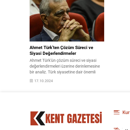
AA'nın ...
çıkanları e
Dün teröris
Amerika’nın
Ahmet Türk’ten Çözüm Süreci ve
Siyasi Değerlendirmeler
Ahmet Türk'ün çözüm süreci ve siyasi
değerlendirmeleri üzerine derinlemesine
bir analiz. Türk siyasetine dair önemli
görüş ve stratejileri keşfedin, geçmişten
17.10.2024
günümüze etkilerini anlayın.
Kur