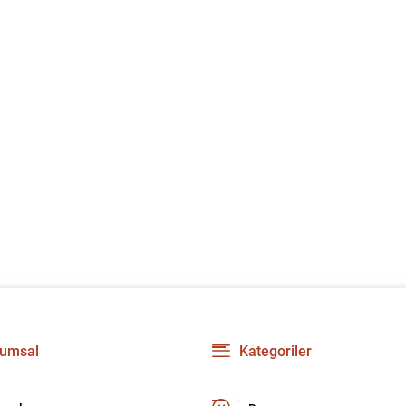
ngellemeye çalışanlar vardır.
t başının yoldaşı olanlar, şimdi
 uşağı olmuşlar." demişti.
umsal
Kategoriler