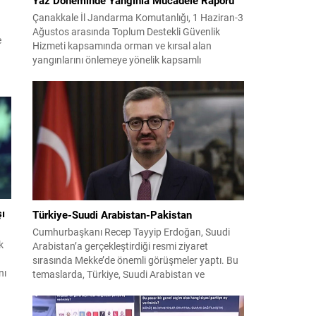
Çanakkale İl Jandarma Komutanlığı, 1 Haziran-3
Ağustos arasında Toplum Destekli Güvenlik
e
Hizmeti kapsamında orman ve kırsal alan
yangınlarını önlemeye yönelik kapsamlı
el
bilgilendirme çalışmaları yürüttü. On iki ilçede
görev yapan 178 tim ve 742 personel, sahada
.
aktif olarak halkı bilinçlendirdi ve denetim
faaliyetleri gerçekleştirdi. Faaliyetler esnasında
bin 315 biçerdöver ve balya...
şı
Türkiye-Suudi Arabistan-Pakistan
Cumhurbaşkanı Recep Tayyip Erdoğan, Suudi
k
Arabistan’a gerçekleştirdiği resmi ziyaret
sırasında Mekke’de önemli görüşmeler yaptı. Bu
nı
temaslarda, Türkiye, Suudi Arabistan ve
Pakistan arasında savunma alanında yeni bir iş
,
birliği çerçevesi oluşturuldu. Ziyaretin en somut