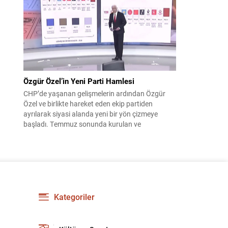
çıktısı, üç ülkenin imza attığı Mekke Ortak
Savunma Anlaşması oldu. Anlaşma; ortak
güvenlik yaklaşımıyla bölgesel barış, istikrar...
Özgür Özel’in Yeni Parti Hamlesi
CHP’de yaşanan gelişmelerin ardından Özgür
Özel ve birlikte hareket eden ekip partiden
ayrılarak siyasi alanda yeni bir yön çizmeye
başladı. Temmuz sonunda kurulan ve
kamuoyunda “Yeni Parti” olarak anılan oluşum,
kısa sürede muhalif medyanın gündemine girdi.
Kuruluşun hemen ardından bazı anket sonuçları
kamuoyuna yansıyınca, partinin tabanda karşılık
bulduğu iddiaları gündemi...
Kategoriler