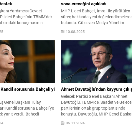
destek
sona ereceğini açıkladı
anı Yardımcısı Cevdet
MHP Lideri Bahçeli, İmralı ile yürütülen
 lideri Bahçeli'nin TBMM'deki
süreç hakkında yeni değerlendirmelerd
ntısındaki konuşmasının
bulundu. Gülseven Medya Yönetim
osyal medya platformu X
Kurulu Başkanı Gülseven ve Tv100 Gen
25
10.08.2025
ir açıklama yaptı. Yılmaz,
Yayın Yönetmeni Deniz Gürel'in, MHP
a şu ifadelere yer verdi:
Genel Merkezi'nde Bahçeli’yi ziyaret etti
ifakı demokratik ...
Ziyarette Türkiye ...
Kandil sorusunda Bahçeli’yi
Ahmet Davutoğlu’ndan kayyum çıkı
Gelecek Partisi Genel Başkanı Ahmet
Eş Genel Başkanı Tülay
Davutoğlu, TBMM'de, Saadet ve Gelece
rı Kandil sorusuna Bahçeli'ye
partilerinin ortak grup toplantısında
ek yanıt verdi. Bahçeli
konuştu. Davutoğlu, MHP Genel Başka
onuşmasının sonunda, "PKK
Devlet Bahçeli'nin, ‘Tabular kalktıkça,
24
06.11.2024
msil edemez. Şimdi açıkça
ezberler bozuldukça, statüko delindikçe
bir adım ileri gitmek için yola
insanlar ...