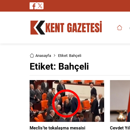
Anasayfa
Etiket: Bahçeli
Etiket:
Bahçeli
Meclis’te tokalaşma mesaisi
Cevdet Yıl