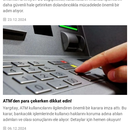
daha güvenli hale getirirken dolandırıcılıkla mücadelede önemli bir
adım atıyor.
23.12.2024
ATM’den para çekerken dikkat edin!
Yargıtay, ATM kullanıcılarını ilgilendiren önemli bir karara imza attı. Bu
karar, bankacılık işlemlerinde kullanıcı haklarını koruma adına atılan
adımları ve olası sonuçlarını ele alıyor. Detaylar için hemen okuyun!
06.12.2024