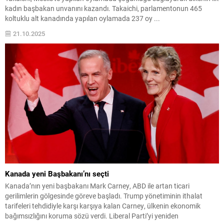
kadın başbakan unvanını kazandı. Takaichi, parlamentonun 465
koltuklu alt kanadında yapılan oylamada 237 oy ...
21.10.2025
Kanada yeni Başbakanı’nı seçti
Kanada’nın yeni başbakanı Mark Carney, ABD ile artan ticari
gerilimlerin gölgesinde göreve başladı. Trump yönetiminin ithalat
tarifeleri tehdidiyle karşı karşıya kalan Carney, ülkenin ekonomik
bağımsızlığını koruma sözü verdi. Liberal Parti’yi yeniden