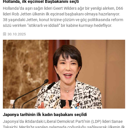
Hollanda, ilk eşcinsel Başbakanını seçti
Hollanda’da aşırı sağın lideri Geert Wilders ağır bir yenilgi alırken, D66
lideri Rob Jetten ülkenin ilk eşcinsel başbakanı olmaya hazırlanıyor.
38 yaşındaki Jetten, konut krizine çözüm ve göç politikasında reform
sözü verirken “istikrarlı ve iddialı” bir kabine kurmayı hedefliyor.
30.10.2025
Japonya tarihinin ilk kadın başbakanı seçildi
Japonya’da iktidardaki Liberal Demokrat Parti’nin (LDP) lideri Sanae
Takaichi, Meclis'te yapılan oylamada çoğunluğu sağlayarak ülkenin ilk