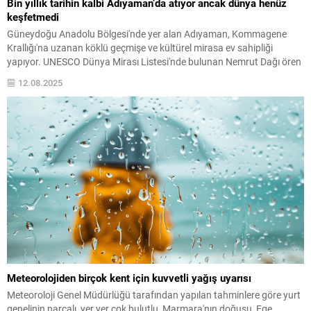
Bin yıllık tarihin kalbi Adıyaman’da atıyor ancak dünya henüz
keşfetmedi
Güneydoğu Anadolu Bölgesi'nde yer alan Adıyaman, Kommagene
Krallığı'na uzanan köklü geçmişe ve kültürel mirasa ev sahipliği
yapıyor. UNESCO Dünya Mirası Listesi'nde bulunan Nemrut Dağı ören
yeri ise devasa heykelleri ve eşsiz gün doğumu ve batımı ...
12.08.2025
Meteorolojiden birçok kent için kuvvetli yağış uyarısı
Meteoroloji Genel Müdürlüğü tarafından yapılan tahminlere göre yurt
genelinin parçalı, yer yer çok bulutlu, Marmara'nın doğusu, Ege,