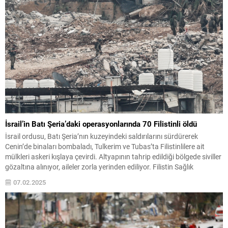
İsrail’in Batı Şeria’daki operasyonlarında 70 Filistinli öldü
İsrail ordusu, Batı Şeria’nın kuzeyindeki saldırılarını sürdürerek
Cenin’de binaları bombaladı, Tulkerim ve Tubas’ta Filistinlilere ait
mülkleri askeri kışlaya çevirdi. Altyapının tahrip edildiği bölgede siviller
gözaltına alınıyor, aileler zorla yerinden ediliyor. Filistin Sağlık
Bakanlığı, yılbaşından bu yana Batı Şeria’da 70 Filistinlinin öldüğünü
07.02.2025
açıkladı.