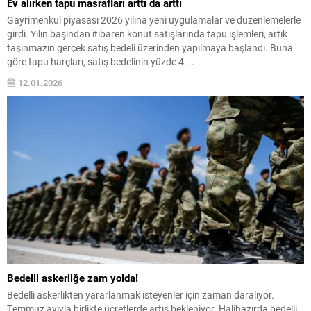
Ev alırken tapu masrafları arttı da arttı
Gayrimenkul piyasası 2026 yılına yeni uygulamalar ve düzenlemelerle
girdi. Yılın başından itibaren konut satışlarında tapu işlemleri, artık
taşınmazın gerçek satış bedeli üzerinden yapılmaya başlandı. Buna
göre tapu harçları, satış bedelinin yüzde 4 ...
12.01.2026
Bedelli askerliğe zam yolda!
Bedelli askerlikten yararlanmak isteyenler için zaman daralıyor.
Temmuz ayıyla birlikte ücretlerde artış bekleniyor. Halihazırda bedelli