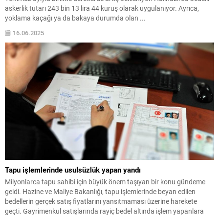
askerlik tutarı 243 bin 13 lira 44 kuruş olarak uygulanıyor. Ayrıca,
yoklama kaçağı ya da bakaya durumda olan ...
16.06.2025
Tapu işlemlerinde usulsüzlük yapan yandı
Milyonlarca tapu sahibi için büyük önem taşıyan bir konu gündeme
geldi. Hazine ve Maliye Bakanlığı, tapu işlemlerinde beyan edilen
bedellerin gerçek satış fiyatlarını yansıtmaması üzerine harekete
geçti. Gayrimenkul satışlarında rayiç bedel altında işlem yapanlara