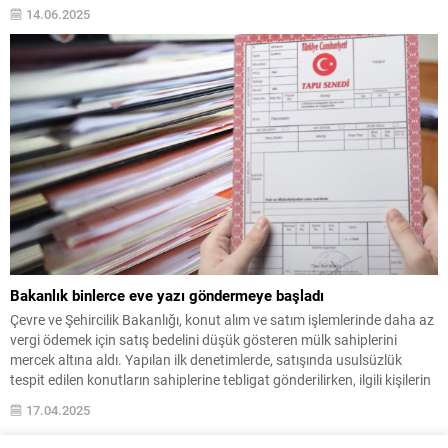
ağır cezaların yolda olduğu belirtildi.
14.06.2025
Bakanlık binlerce eve yazı göndermeye başladı
Çevre ve Şehircilik Bakanlığı, konut alım ve satım işlemlerinde daha az
vergi ödemek için satış bedelini düşük gösteren mülk sahiplerini
mercek altına aldı. Yapılan ilk denetimlerde, satışında usulsüzlük
tespit edilen konutların sahiplerine tebligat gönderilirken, ilgili kişilerin
il müdürlüklerinde savunma vermesi talep edildi.
17.04.2025