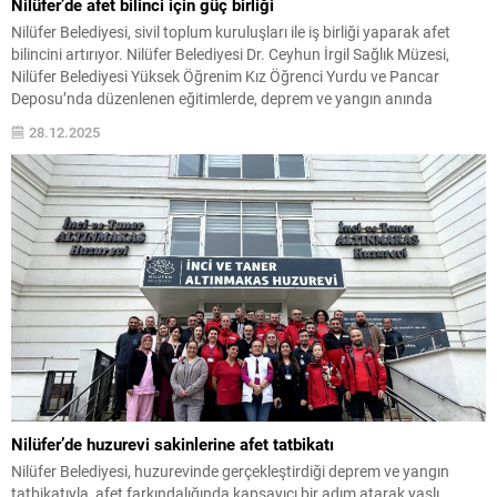
Nilüfer’de afet bilinci için güç birliği
Nilüfer Belediyesi, sivil toplum kuruluşları ile iş birliği yaparak afet
bilincini artırıyor. Nilüfer Belediyesi Dr. Ceyhun İrgil Sağlık Müzesi,
Nilüfer Belediyesi Yüksek Öğrenim Kız Öğrenci Yurdu ve Pancar
Deposu’nda düzenlenen eğitimlerde, deprem ve yangın anında
yapılması gerekenler uygulamalı olarak anlatıldı. Afetlerde dirençli bir
28.12.2025
kent oluşturma hedefiyle çalışmalarını sürdüren Nilüfer Belediyesi,...
Nilüfer’de huzurevi sakinlerine afet tatbikatı
Nilüfer Belediyesi, huzurevinde gerçekleştirdiği deprem ve yangın
tatbikatıyla, afet farkındalığında kapsayıcı bir adım atarak yaşlı