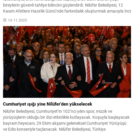
bireylerin güvenli tahliye bilincini güçlendirdi. Nilüfer Belediyesi, 12
Kasım Afetlere Hazırlık Günü’nde farkındalık oluşturmak amacıyla İnci
ve Taner Altınmakas Huzurevi’nde özel bir deprem ve yangın tatbikatı
14.11.2025
gerçekleştirdi. Yaşlı bireylerin aktif katılımıyla gerçekleştirilen tatbikat,
afet bilincinin...
Cumhuriyet ışığı yine Nilüfer’den yükselecek
Nilüfer Belediyesi, Cumhuriyet’in 102’nci yılını spor, müzik ve
yürüyüşlerin olduğu bir dizi etkinlikle kutlayacak. Koşuyla başlayacak
bayram heyecanı, 29 Ekim akşamı geleneksel Cumhuriyet Yürüyüşü
ve Edis konseriyle taçlanacak. Nilüfer Belediyesi, Türkiye