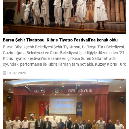
Bursa Şehir Tiyatrosu, Kıbrıs Tiyatro Festivali’ne konuk oldu
Bursa Büyükşehir Belediyesi Şehir Tiyatrosu, Lefkoşa Türk Belediyesi,
Gazimağusa Belediyesi ve Girne Belediyesi iş birliğiyle düzenlenen ‘21.
Kıbrıs Tiyatro Festivali’nde sahnelediği ‘Kısa Süren Saltanat’ adlı
oyundaki performansı ile Kıbrıslılardan tam not aldı. Kuzey Kıbrıs Türk
Cumhuriyeti’nde (KKTC) Lefkoşa Türk Belediyesi, Gazimağusa
01.07.2025
Belediyesi ve Girne Belediyesi iş birliğiyle düzenlenen ‘21. Kıbrıs...