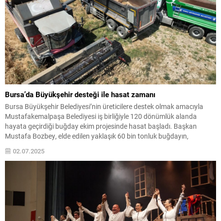
Bursa’da Büyükşehir desteği ile hasat zamanı
Bursa Büyükşehir Belediyesi’nin üreticilere destek olmak amacıyla
Mustafakemalpaşa Belediyesi iş birliğiyle 120 dönümlük alanda
hayata geçirdiği buğday ekim projesinde hasat başladı. Başkan
Mustafa Bozbey, elde edilen yaklaşık 60 bin tonluk buğdayın,
önümüzdeki günlerde üreticiye ücretsiz bir şekilde dağıtılacağını
02.07.2025
açıkladı. Bursa’da kırsal kalkınmanın sağlanması amacıyla fide-fidan
temininden ekipman desteğine, damla...