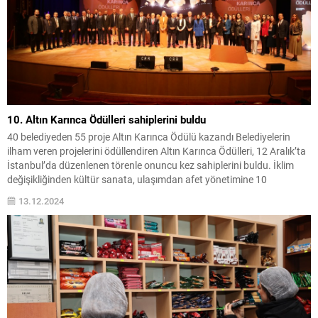
10. Altın Karınca Ödülleri sahiplerini buldu
40 belediyeden 55 proje Altın Karınca Ödülü kazandı Belediyelerin
ilham veren projelerini ödüllendiren Altın Karınca Ödülleri, 12 Aralık’ta
İstanbul’da düzenlenen törenle onuncu kez sahiplerini buldu. İklim
değişikliğinden kültür sanata, ulaşımdan afet yönetimine 10
kategoride 40 belediyeden 55 proje ödüle layık görüldü. Marmara
13.12.2024
Belediyeler Birliği (MBB) tarafından bu yıl 10....