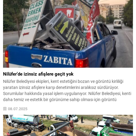
Nilüfer’de izinsiz afişlere geçit yok
Nilüfer Belediyesi ekipleri, kent estetiğini bozan ve görüntü kirliliği
yaratan izinsiz afişlere karşı denetimlerini aralıksız sürdürüyor.
Sorumlular hakkında yasal işlem uygulanıyor. Nilüfer Belediyesi, kenti
daha temiz ve estetik bir görünüme sahip olması için görüntü
kirliliğine neden olan izinsiz afiş çalışmalarına karşı kararlı
08.07.2025
mücadelesini sürdürüyor.Nilüfer Belediyesi Zabıta Müdürlüğü’ne bağlı
ekipler, kentin...