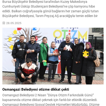
Bursa Büyükşehir Belediyesi tarafından Kuzey Makedonya
Cumhuriyeti Üsküp Studeniçani Belediyesi’ne çöp kamyonu hibe
edildi. Balkan coğrafyasıyla gönül bağlarını her zaman güçlü tutan
Büyükşehir Belediyesi, Tarım Peyzaj AŞ aracılığıyla temin edilen bir
adet çöp kamyonunu, Kuzey Makedonya Cumhuriyeti Üsküp
28.05.2025
Studeniçani Belediyesi’ne hibe etti. Türk bayrağı ve Büyükşehir
flamalarıyla süslenen araç, Büyükşehir...
Osmangazi Belediyesi otizme dikkat çekti
Osmangazi Belediyesi 2 Nisan “Dünya Otizm Farkındalık Günü”
kapsamında otizme dikkat çekmek için farklı bir etkinlik düzenledi.
Osmangazi Belediyesi Sosyal Destek Hizmetleri Müdürlüğü, Otizme