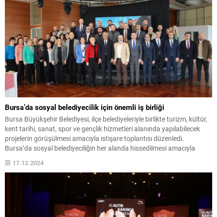
Bursa’da sosyal belediyecilik için önemli iş birliği
Bursa Büyükşehir Belediyesi, ilçe belediyeleriyle birlikte turizm, kültür,
kent tarihi, sanat, spor ve gençlik hizmetleri alanında yapılabilecek
projelerin görüşülmesi amacıyla istişare toplantısı düzenledi.
Bursa’da sosyal belediyeciliğin her alanda hissedilmesi amacıyla
çalışmalarını sürdüren Büyükşehir Belediyesi, 17 ilçe belediyesinin
17.12.2024
katılımıyla iş birliği ve istişare toplantısı düzenledi. Dış İlişkiler Dairesi,
Kent Tarihi ve...