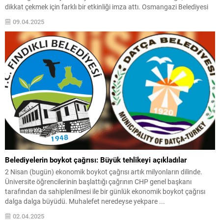
dikkat çekmek için farklı bir etkinliği imza attı. Osmangazi Belediyesi
Engelliler Bakım Merkezi (OBAM)da eğitim alan Otizmli bireylerin
09.04.2025
yaptığı el emeği ürünler Zafer Plaza Meydan’ında...
Belediyelerin boykot çağrısı: Büyük tehlikeyi açıkladılar
2 Nisan (bugün) ekonomik boykot çağrısı artık milyonların dilinde.
Üniversite öğrencilerinin başlattığı çağrının CHP genel başkanı
tarafından da sahiplenilmesi ile bir günlük ekonomik boykot çağrısı
dalga dalga büyüdü. Muhalefet neredeyse yekpare ...
02.04.2025