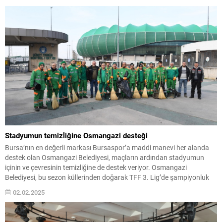
Stadyumun temizliğine Osmangazi desteği
Bursa’nın en değerli markası Bursaspor’a maddi manevi her alanda
destek olan Osmangazi Belediyesi, maçların ardından stadyumun
içinin ve çevresinin temizliğine de destek veriyor. Osmangazi
Belediyesi, bu sezon küllerinden doğarak TFF 3. Lig’de şampiyonluk
mücadelesi veren Bursaspor’a her alanda destek olmaya devam
02.02.2025
ediyor. Yeni sezonu şampiyonlukla tamamlayarak tekrar üst liglere
tırmanmayı...