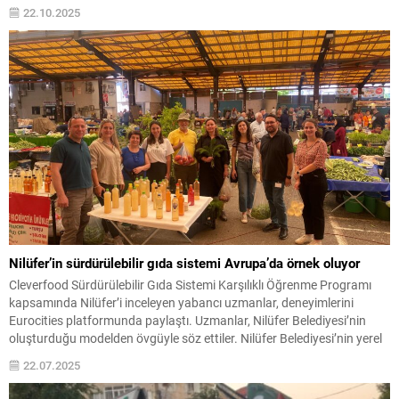
Cumhuriyeti’nin 102. yıl dönümünü, hafta boyu sürecek bir programla
22.10.2025
kutlamaya hazırlanıyor. 22 Ekim’de Cumhuriyet Koşusu ile
başlayacak olan etkinlikler,...
Nilüfer’in sürdürülebilir gıda sistemi Avrupa’da örnek oluyor
Cleverfood Sürdürülebilir Gıda Sistemi Karşılıklı Öğrenme Programı
kapsamında Nilüfer’i inceleyen yabancı uzmanlar, deneyimlerini
Eurocities platformunda paylaştı. Uzmanlar, Nilüfer Belediyesi’nin
oluşturduğu modelden övgüyle söz ettiler. Nilüfer Belediyesi’nin yerel
gıda sistemindeki başarılı uygulamaları, Avrupa’da örnek gösterilen
22.07.2025
bir model haline geldi. Nilüfer Belediyesi Kırsal Hizmetler Müdürlüğü
ve Nilüfer Tarımsal Kalkınma Kooperatifi (NİLKOOP) iş...