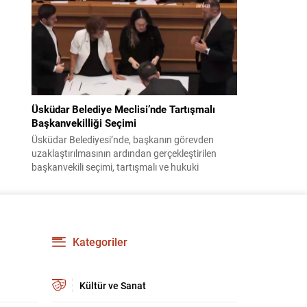
bildiri, ülke güvenliği ve bölgesel gelişmelere dair
değerlendirmeleri içermektedir. Yaklaşık 2 saat
15 dakika süren oturumun sonuç metninde;
terörle mücadele, bölgesel istikrar,...
Üsküdar Belediye Meclisi’nde Tartışmalı
Başkanvekilliği Seçimi
Üsküdar Belediyesi’nde, başkanın görevden
uzaklaştırılmasının ardından gerçekleştirilen
başkanvekili seçimi, tartışmalı ve hukuki
itirazlara konu olacak uygulamalarla gündeme
geldi. Yapılan oylamada usul ve gizlilikle ilgili
ciddi iddialar ortaya atıldı; bazı oyların geçersiz
sayılması ve meclis içindeki yönlendirmeler
kamuoyunda tepkilere yol açtı. Seçim sürecinde
Kategoriler
yaşanan gelişmeler, parti grupları arasındaki
gerilimi artırdı. CHP’nin...
Kültür ve Sanat