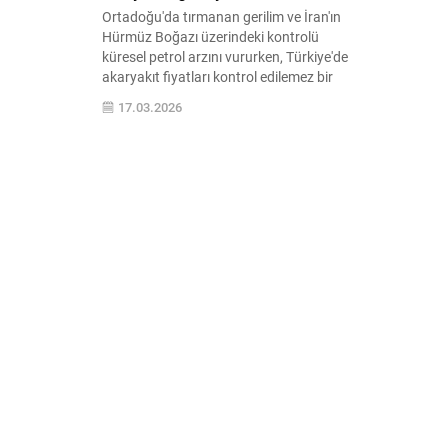
Ortadoğu'da tırmanan gerilim ve İran'ın
Hürmüz Boğazı üzerindeki kontrolü
küresel petrol arzını vururken, Türkiye'de
akaryakıt fiyatları kontrol edilemez bir
boyuta ulaştı. Benzine bu gece yarısından
17.03.2026
itibaren geçerli olmak üzere yeni bir zam
...