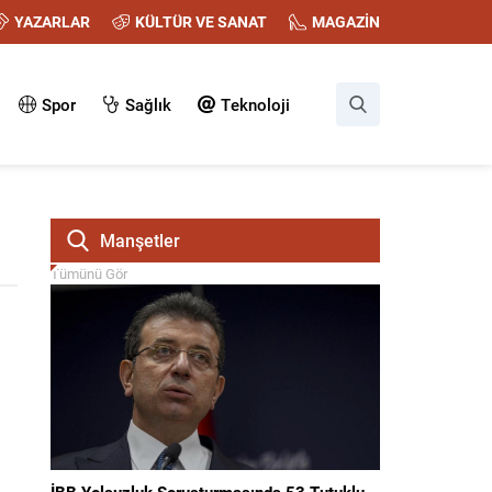
YAZARLAR
KÜLTÜR VE SANAT
MAGAZİN
Spor
Sağlık
Teknoloji
Manşetler
Tümünü Gör
İBB Yolsuzluk Soruşturmasında 53 Tutuklu