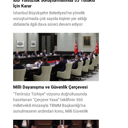
İçin Karar
İstanbul Büyükşehir Belediyesi’ne yönelik
soruşturmada çok sayıda kişinin yer aldığı
iddialarla ilgili dava süreci devam ediyor.
Mahkeme, savcının görüşünü aldıktan sonra
sanıkların tutukluluk hallerini ayrı ayrı
değerlendirdi. İnceleme sonucunda, aralarında
Ekrem İmamoğlu’nun da bulunduğu 53 tutuklu
hakkında tutukluluk hallerinin sürdürülmesine
karar verildi. İddialar ve değerlendirilen talepler
Soruşturma kapsamında sanıklara yöneltilen...
Milli Dayanışma ve Güvenlik Çerçevesi
“Terörsüz Türkiye” vizyonu doğrultusunda
hazırlanan “Çerçeve Yasa” teklifinin 360
milletvekili imzasıyla TBMM Başkanlığı’na
sunulmasının ardından konu, Milli Güvenlik
Kurulu (MGK) toplantısında ele alınmıştır.
Toplantı sonrası yayımlanan sekiz maddelik