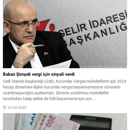
Bakan Şimşek vergi için sinyali verdi
Gelir İdaresi Başkanlığı (GİB), Kurumlar Vergisi mükelleflerin için 2024
hesap dönemine ilişkin kurumlar vergisi beyannamesinin süresinin
uzatılmayacağını açıklamıştı. Sürenin uzatılması mukellefler
tarafından talep edilse de GİB beyanneme için son ...
29.04.2025