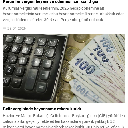
Kurumlar vergisi beyanı ve ödemesi için son 3 gün
Kurumlar vergisi mükelleflerinin, 2025 hesap dönemine ait
beyannamelerinin verilme ve bu beyannameler üzerine tahakkuk eden
vergileri ödeme süreleri 30 Nisan Perşembe günü dolacak.
28.04.2026
Gelir vergisinde beyanname rekoru kırıldı
Hazine ve Maliye Bakanlığı Gelir İdaresi Başkanlığınca (GİB) yürütülen
çalışmalarla, geçen yıl elde edilen kazançlara yönelik yaklaşık 5,5
milyon vergi beyannamesi verilerek rekor kırıldı, 401 bin mükellef de ilk