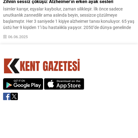
Zihnin sessiz çöküşü: Alzheimer’ın erken ayak sesleri
İsimler karışır, eşyalar kaybolur, zaman silikleşir. İlk önce sadece
unutkanlık zannedilir ama aslında beyin, sessizce çözülmeye
başlamıştır. Her 3 saniyede 1 kişiye alzheimer tanısı konuluyor. 65 yaş
üstü her 9 kişiden 1’i bu hastalıkla yaşıyor. 2050’de dünya genelinde
153 milyon hasta bekleniyor.
06.06.2025