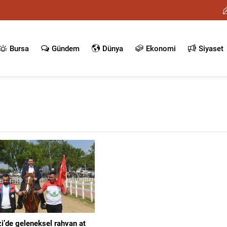
Bursa
Gündem
Dünya
Ekonomi
Siyaset
’de geleneksel rahvan at