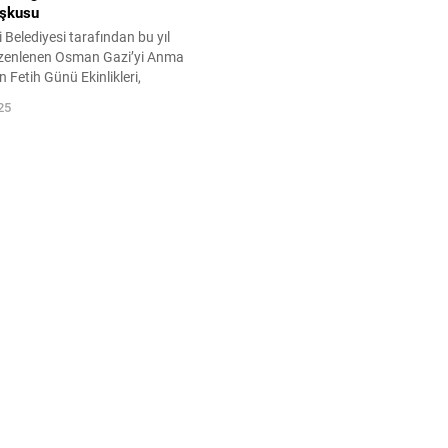
oşkusu
elediyesi tarafından bu yıl
üzenlenen Osman Gazi’yi Anma
n Fetih Günü Ekinlikleri,
Koşusu ile devam etti. Büyük
25
ve heyecanın yaşandığı
 11 farklı kategoride toplam
incilik için koştu. Osmangazi
 tarafından Doburca Rahvan
rliğiyle düzenlenen Rahvan At
mutköy Mahallesi...