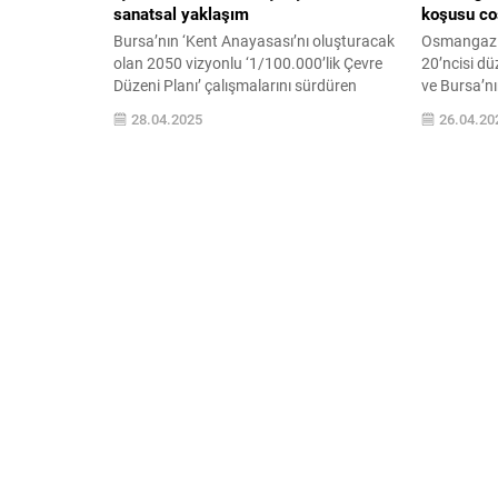
sanatsal yaklaşım
koşusu c
Bursa’nın ‘Kent Anayasası’nı oluşturacak
Osmangazi B
olan 2050 vizyonlu ‘1/100.000’lik Çevre
20’ncisi d
Düzeni Planı’ çalışmalarını sürdüren
ve Bursa’nı
Büyükşehir Belediyesi, akademik odalar,
Rahvan At 
28.04.2025
26.04.20
üniversiteler, akademisyenler ve
bir coşku 
BUMİAD’ın katılımıyla ‘Bursa’nın Tınısı’
yarışlarda,
temalı atölye çalışmalarını başlattı. Bursa
130 at, bir
Büyükşehir Belediyesi, Bursa Planlama
Belediyesi
Ajansı koordinesinde sürdürdüğü
Kulübü işbi
‘1/100.000’lik Çevre Düzeni Planı’
Koşusu, Ar
çalışmalarını toplumun tüm kesimleriyle
birlikte yürütmeye devam ediyor. Bu
kapsamda...