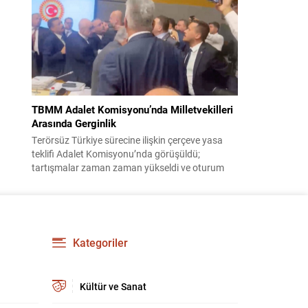
korsanlıkla suçladı. WAM ajansının aktardığı ilk
açıklamada, ADNOC’a ait bir geminin sabah
saatlerinde hedef alındığı belirtildi; ilerleyen
dakikalarda ise BAE...
TBMM Adalet Komisyonu’nda Milletvekilleri
Arasında Gerginlik
Terörsüz Türkiye sürecine ilişkin çerçeve yasa
teklifi Adalet Komisyonu’nda görüşüldü;
tartışmalar zaman zaman yükseldi ve oturum
kısa süreliğine kesintiye uğradı. Komisyon
çalışmalarında kimi milletvekilleri arasında sözlü
gerilim yaşandı, daha sonra fiziksel arbede çıktı.
Görüşme sırasında İyi Parti ile MHP milletvekilleri
arasında söz düellosu başladı; taraflar birbirlerini
Kategoriler
sert ifadelerle eleştirdi. Tartışma...
Kültür ve Sanat