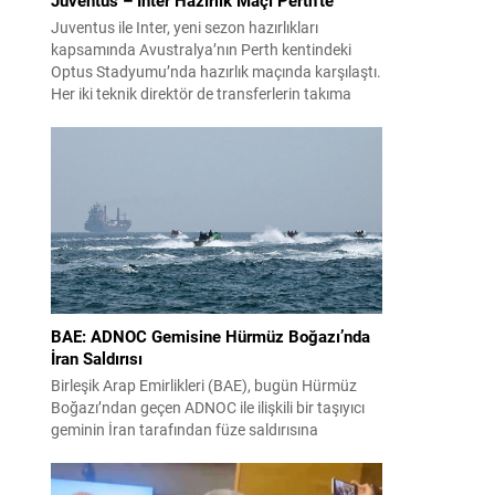
Juventus ile Inter, yeni sezon hazırlıkları
kapsamında Avustralya’nın Perth kentindeki
Optus Stadyumu’nda hazırlık maçında karşılaştı.
Her iki teknik direktör de transferlerin takıma
uyumunu ve oyuncuların fiziksel durumunu
değerlendirmek için bu mücadeleyi kritik bir
prova olarak kullandı. Karşılaşmada iki Türk
futbolcu sahada yer aldı: Juventus’ta Kenan
Yıldız ilk 11’de görev alırken,...
BAE: ADNOC Gemisine Hürmüz Boğazı’nda
İran Saldırısı
Birleşik Arap Emirlikleri (BAE), bugün Hürmüz
Boğazı’ndan geçen ADNOC ile ilişkili bir taşıyıcı
geminin İran tarafından füze saldırısına
uğradığını duyurdu. Yetkililer olayın kontrol altına
alındığını bildirirken saldırıyı kınadı ve Tahran’ı