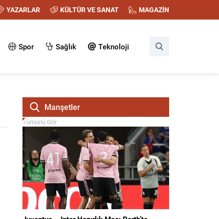
YAZARLAR
KÜLTÜR VE SANAT
MAGAZİN
Spor
Sağlık
Teknoloji
Manşetler
Tümünü Gör
Juventus – Inter Hazırlık Maçı Perth’te