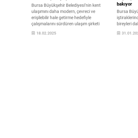
bakıyor
Bursa Büyükşehir Belediyesi’nin kent
ulaşımını daha modern, çevreci ve
Bursa Büyü
erişilebilir hale getirme hedefiyle
iştiraklerin
çalışmalarını sürdüren ulaşım şirketi
bireyleri d
BURULAŞ, 27. kuruluş yıl dönümünü
hayatını k
18.02.2025
31.01.20
kutluyor. Ulaşım filosunu
personeline 
gençleştirdiklerini ve daha konforlu hale
Sahada göre
getirdiklerini söyleyen Başkan Mustafa
eğitimler 
Bozbey, “BURULAŞ olarak Bursa’mızın
içerisinde 
deniz ulaşımında yeni bir sayfa açıyoruz.
daha rahat 
2 adet kruvaziyer gemi alarak
oluyor. Bur
kentimizin...
ulaşılabilir