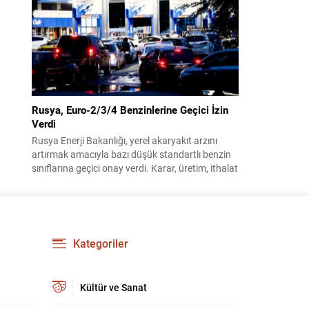
benimsendi. Teklif kapsamında, vazife
malullerinden hayatını kaybedenlerin anne ve
babalarına bağlanacak aylık tutarının, net asgari
ücretin altında olmayacağı hükme bağlanıyor....
Rusya, Euro-2/3/4 Benzinlerine Geçici İzin
Verdi
Rusya Enerji Bakanlığı, yerel akaryakıt arzını
artırmak amacıyla bazı düşük standartlı benzin
sınıflarına geçici onay verdi. Karar, üretim, ithalat
ve satışa yönelik uygulanacak sınırlamaları 1
Temmuz 2027’ye kadar kaldırıyor. Açıklamada
bu düzenlemenin kalıcı bir çevre politikası
değişikliği anlamına gelmediği vurgulanıyor;
kararın geçici olduğu ve uzun vadeli çevre
Kategoriler
hedeflerinden sapma amaçlanmadığı...
Kültür ve Sanat