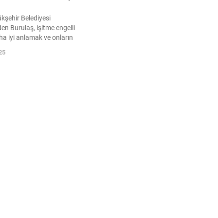
kşehir Belediyesi
den Burulaş, işitme engelli
aha iyi anlamak ve onların
olaylaştırmak amacıyla
25
işaret dili eğitimi verdi.
vli Burulaş personeli,
sayesinde günlük hayat
işitme engelli vatandaşlarla
iletişime geçerek yardımcı
sa’yı daha yaşanabilir ve daha
 bir kent haline getirmek için...