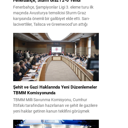
Fenerbahçe, Şampiyonlar Ligi 3. eleme turu ilk
maçında Avusturya temsilcisi Sturm Graz
karşısında önemli bir galibiyet elde etti. Sarı-
lacivertliler, Talisca ve Greenwood’un attığı
gollerle sahadan 2-0 üstün ayrıldı ve rövanş
öncesi avantaj sağladı. Karşılaşma sonrası
takım yönetimi mücadeleyi değerlendirdi ve
gelecek planlarına dair bilgi verdi. Futboldan
sorumlu yönetici Cihan Kamer,...
Şehit ve Gazi Haklarında Yeni Düzenlemeler
TBMM Komisyonunda
TBMM Milli Savunma Komisyonu, Cumhur
İttifakı tarafından hazırlanan ve şehit ile gazilere
yeni haklar getiren kanun teklifini görüşmek
üzere toplandı. Görüşmelerin sonunda teklif
komisyonda kabul edildi ve bir dizi düzenleme