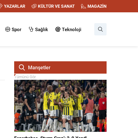
YAZARLAR
KÜLTÜR VE SANAT
MAGAZİN
Spor
Sağlık
Teknoloji
Manşetler
Tümünü Gör
Fenerbahçe, Sturm Graz’ı 2-0 Yendi