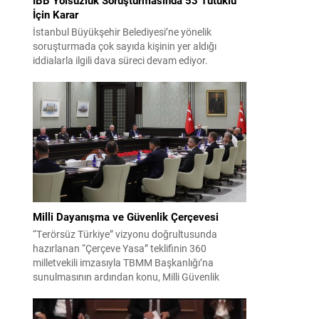
İçin Karar
İstanbul Büyükşehir Belediyesi’ne yönelik
soruşturmada çok sayıda kişinin yer aldığı
iddialarla ilgili dava süreci devam ediyor.
Mahkeme, savcının görüşünü aldıktan sonra
sanıkların tutukluluk hallerini ayrı ayrı
değerlendirdi. İnceleme sonucunda, aralarında
Ekrem İmamoğlu’nun da bulunduğu 53 tutuklu
hakkında tutukluluk hallerinin sürdürülmesine
karar verildi. İddialar ve değerlendirilen talepler
Soruşturma kapsamında sanıklara yöneltilen...
Milli Dayanışma ve Güvenlik Çerçevesi
“Terörsüz Türkiye” vizyonu doğrultusunda
hazırlanan “Çerçeve Yasa” teklifinin 360
milletvekili imzasıyla TBMM Başkanlığı’na
sunulmasının ardından konu, Milli Güvenlik
Kurulu (MGK) toplantısında ele alınmıştır.
Toplantı sonrası yayımlanan sekiz maddelik