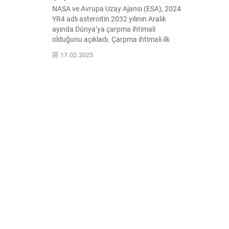
NASA ve Avrupa Uzay Ajansı (ESA), 2024
YR4 adlı asteroitin 2032 yılının Aralık
ayında Dünya’ya çarpma ihtimali
olduğunu açıkladı. Çarpma ihtimali ilk
hesaplanan oranın iki katına çıktı.
17.02.2025