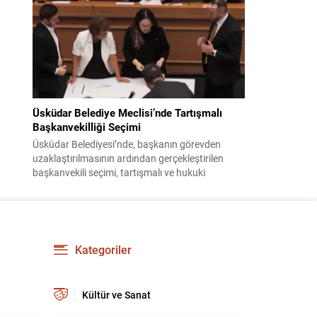
bildiri, ülke güvenliği ve bölgesel gelişmelere dair
değerlendirmeleri içermektedir. Yaklaşık 2 saat
15 dakika süren oturumun sonuç metninde;
terörle mücadele, bölgesel istikrar,...
Üsküdar Belediye Meclisi’nde Tartışmalı
Başkanvekilliği Seçimi
Üsküdar Belediyesi’nde, başkanın görevden
uzaklaştırılmasının ardından gerçekleştirilen
başkanvekili seçimi, tartışmalı ve hukuki
itirazlara konu olacak uygulamalarla gündeme
geldi. Yapılan oylamada usul ve gizlilikle ilgili
ciddi iddialar ortaya atıldı; bazı oyların geçersiz
sayılması ve meclis içindeki yönlendirmeler
kamuoyunda tepkilere yol açtı. Seçim sürecinde
Kategoriler
yaşanan gelişmeler, parti grupları arasındaki
gerilimi artırdı. CHP’nin...
Kültür ve Sanat