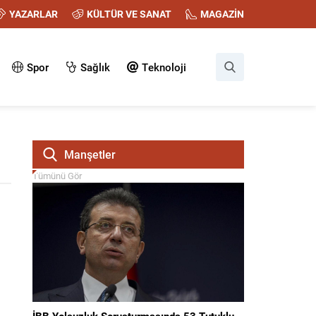
YAZARLAR
KÜLTÜR VE SANAT
MAGAZİN
Spor
Sağlık
Teknoloji
Manşetler
Tümünü Gör
İBB Yolsuzluk Soruşturmasında 53 Tutuklu