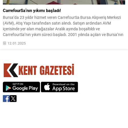
CarrefourSa’nın yıkımı başladı!
Bursa’da 23 yıldır hizmet veren CarrefourSa Bursa Alışveriş Merkezi
(AVM), Atış Yapı tarafından satın alındı. Satışın ardından AVM
içerisinde yer alan mağazalar Aralık ayında boşaltıldı ve
CarrefourSa’nın yıkım süreci başladı. 2001 yılında açılan ve Bursa’nın
köklü alışveriş merkezlerinden biri olan CarrefourSa Bursa, 250 milyon
12.01.2025
dolarlık bir bedelle el değiştirdi. Nilüfer...