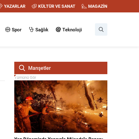
YAZARLAR
KÜLTÜR VE SANAT
MAGAZİN
Spor
Sağlık
Teknoloji
Manşetler
Tümünü Gör
Yaz Döneminde Yangınla Mücadele Raporu