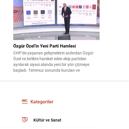
çıktısı, üç ülkenin imza attığı Mekke Ortak
Savunma Anlaşması oldu. Anlaşma; ortak
güvenlik yaklaşımıyla bölgesel barış, istikrar...
Özgür Özel’in Yeni Parti Hamlesi
CHP’de yaşanan gelişmelerin ardından Özgür
Özel ve birlikte hareket eden ekip partiden
ayrılarak siyasi alanda yeni bir yön çizmeye
başladı. Temmuz sonunda kurulan ve
kamuoyunda “Yeni Parti” olarak anılan oluşum,
kısa sürede muhalif medyanın gündemine girdi.
Kuruluşun hemen ardından bazı anket sonuçları
kamuoyuna yansıyınca, partinin tabanda karşılık
bulduğu iddiaları gündemi...
Kategoriler
Kültür ve Sanat