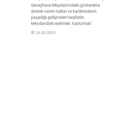
Saraçhane Meydanı'ndaki gösterilere
destek veren halkın ve katılımcıların
yaşadığı gelişmeleri keşfedin.
Meydandaki eylemler, toplumsal
hareketlilik ve daha fazlası hakkında
24.03.2025
detaylı bilgiye ulaşın.