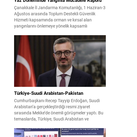
Çanakkale İl Jandarma Komutanlığı, 1 Haziran-3
Ağustos arasında Toplum Destekli Güvenlik
Hizmeti kapsamında orman ve kırsal alan
yangınlarını önlemeye yönelik kapsamlı
bilgilendirme çalışmaları yürüttü. On iki ilçede
görev yapan 178 tim ve 742 personel, sahada
aktif olarak halkı bilinçlendirdi ve denetim
faaliyetleri gerçekleştirdi. Faaliyetler esnasında
bin 315 biçerdöver ve balya...
Türkiye-Suudi Arabistan-Pakistan
Cumhurbaşkanı Recep Tayyip Erdoğan, Suudi
Arabistan’a gerçekleştirdiği resmi ziyaret
sırasında Mekke’de önemli görüşmeler yaptı. Bu
temaslarda, Türkiye, Suudi Arabistan ve
Pakistan arasında savunma alanında yeni bir iş
birliği çerçevesi oluşturuldu. Ziyaretin en somut