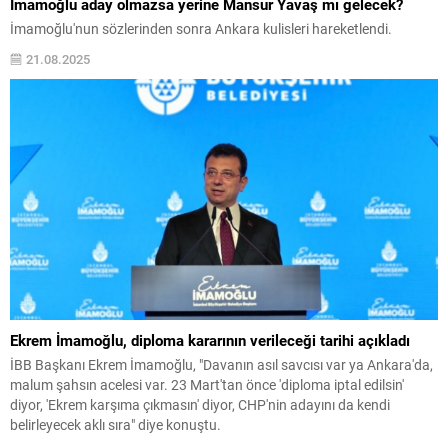
İmamoğlu aday olmazsa yerine Mansur Yavaş mı gelecek?
İmamoğlu'nun sözlerinden sonra Ankara kulisleri hareketlendi.
21.08.2025
Ekrem İmamoğlu, diploma kararının verileceği tarihi açıkladı
İBB Başkanı Ekrem İmamoğlu, "Davanın asıl savcısı var ya Ankara'da,
malum şahsın acelesi var. 23 Mart'tan önce 'diploma iptal edilsin'
diyor, 'Ekrem karşıma çıkmasın' diyor, CHP'nin adayını da kendi
belirleyecek aklı sıra" diye konuştu.