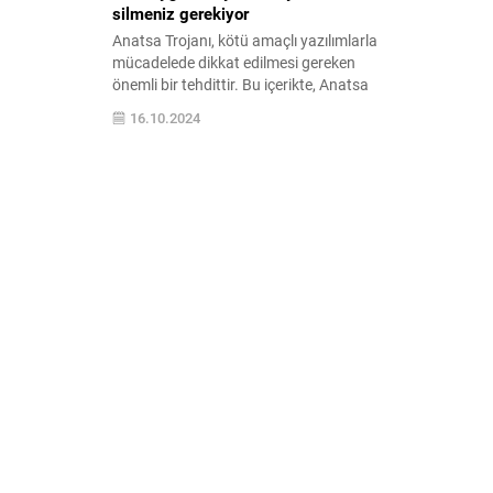
silmeniz gerekiyor
Anatsa Trojanı, kötü amaçlı yazılımlarla
mücadelede dikkat edilmesi gereken
önemli bir tehdittir. Bu içerikte, Anatsa
Trojanı'nın özellikleri, yayılma yöntemleri
16.10.2024
ve korunma yolları hakkında bilgi edinin.