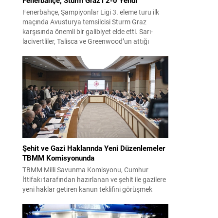
Fenerbahçe, Şampiyonlar Ligi 3. eleme turu ilk
maçında Avusturya temsilcisi Sturm Graz
karşısında önemli bir galibiyet elde etti. Sarı-
lacivertliler, Talisca ve Greenwood’un attığı
gollerle sahadan 2-0 üstün ayrıldı ve rövanş
öncesi avantaj sağladı. Karşılaşma sonrası
takım yönetimi mücadeleyi değerlendirdi ve
gelecek planlarına dair bilgi verdi. Futboldan
sorumlu yönetici Cihan Kamer,...
Şehit ve Gazi Haklarında Yeni Düzenlemeler
TBMM Komisyonunda
TBMM Milli Savunma Komisyonu, Cumhur
İttifakı tarafından hazırlanan ve şehit ile gazilere
yeni haklar getiren kanun teklifini görüşmek
üzere toplandı. Görüşmelerin sonunda teklif
komisyonda kabul edildi ve bir dizi düzenleme