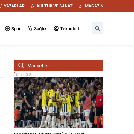
YAZARLAR
KÜLTÜR VE SANAT
MAGAZİN
Spor
Sağlık
Teknoloji
Manşetler
Tümünü Gör
Fenerbahçe, Sturm Graz’ı 2-0 Yendi