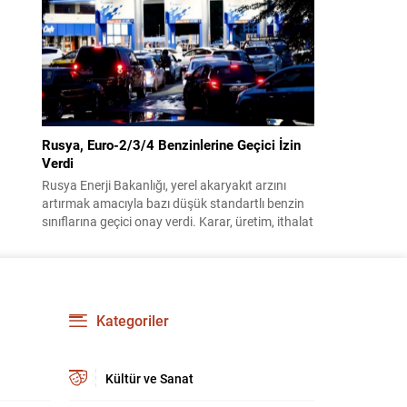
benimsendi. Teklif kapsamında, vazife
malullerinden hayatını kaybedenlerin anne ve
babalarına bağlanacak aylık tutarının, net asgari
ücretin altında olmayacağı hükme bağlanıyor....
Rusya, Euro-2/3/4 Benzinlerine Geçici İzin
Verdi
Rusya Enerji Bakanlığı, yerel akaryakıt arzını
artırmak amacıyla bazı düşük standartlı benzin
sınıflarına geçici onay verdi. Karar, üretim, ithalat
ve satışa yönelik uygulanacak sınırlamaları 1
Temmuz 2027’ye kadar kaldırıyor. Açıklamada
bu düzenlemenin kalıcı bir çevre politikası
değişikliği anlamına gelmediği vurgulanıyor;
kararın geçici olduğu ve uzun vadeli çevre
Kategoriler
hedeflerinden sapma amaçlanmadığı...
Kültür ve Sanat