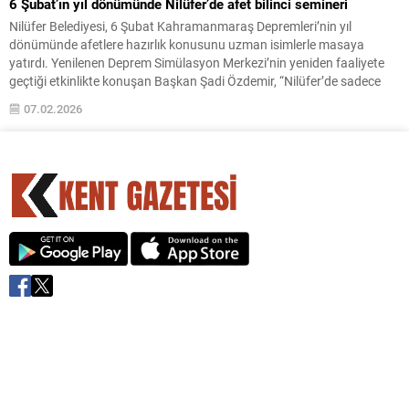
6 Şubat’ın yıl dönümünde Nilüfer’de afet bilinci semineri
Nilüfer Belediyesi, 6 Şubat Kahramanmaraş Depremleri’nin yıl
dönümünde afetlere hazırlık konusunu uzman isimlerle masaya
yatırdı. Yenilenen Deprem Simülasyon Merkezi’nin yeniden faaliyete
geçtiği etkinlikte konuşan Başkan Şadi Özdemir, “Nilüfer’de sadece
afet sonrasında değil, afet öncesinde de sorumluluk alan bir anlayışla
07.02.2026
çalışıyoruz” dedi. Nilüfer Belediyesi, Nilüfer Kent Konseyi ve GEA
Arama Kurtarma...