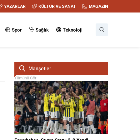
YAZARLAR
KÜLTÜR VE SANAT
MAGAZİN
Spor
Sağlık
Teknoloji
Manşetler
Tümünü Gör
Fenerbahçe, Sturm Graz’ı 2-0 Yendi