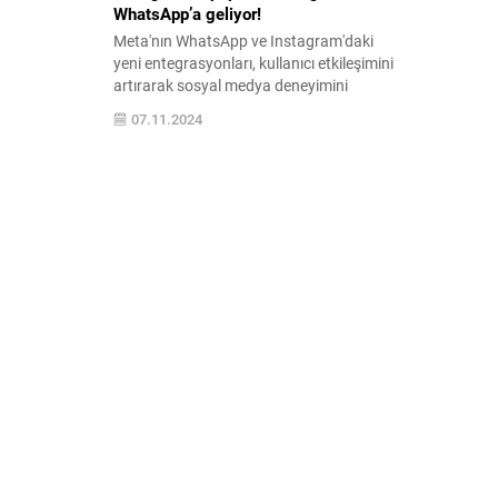
WhatsApp’a geliyor!
Meta'nın WhatsApp ve Instagram'daki
yeni entegrasyonları, kullanıcı etkileşimini
artırarak sosyal medya deneyimini
zenginleştiriyor. Bu yenilikler sayesinde
07.11.2024
iletişim daha akıcı ve etkileşim daha etkili
hale geliyor.