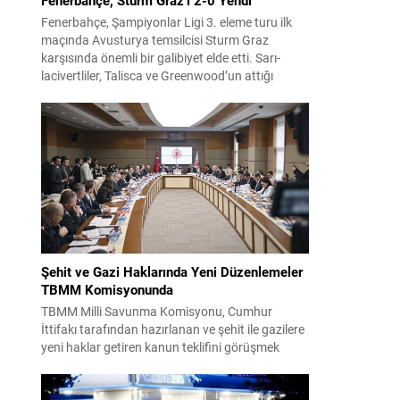
Fenerbahçe, Şampiyonlar Ligi 3. eleme turu ilk
maçında Avusturya temsilcisi Sturm Graz
karşısında önemli bir galibiyet elde etti. Sarı-
lacivertliler, Talisca ve Greenwood’un attığı
gollerle sahadan 2-0 üstün ayrıldı ve rövanş
öncesi avantaj sağladı. Karşılaşma sonrası
takım yönetimi mücadeleyi değerlendirdi ve
gelecek planlarına dair bilgi verdi. Futboldan
sorumlu yönetici Cihan Kamer,...
Şehit ve Gazi Haklarında Yeni Düzenlemeler
TBMM Komisyonunda
TBMM Milli Savunma Komisyonu, Cumhur
İttifakı tarafından hazırlanan ve şehit ile gazilere
yeni haklar getiren kanun teklifini görüşmek
üzere toplandı. Görüşmelerin sonunda teklif
komisyonda kabul edildi ve bir dizi düzenleme