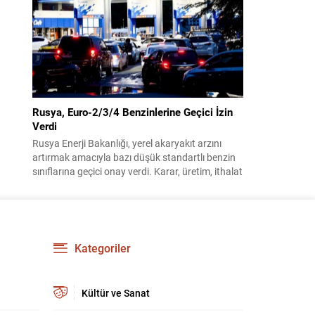
benimsendi. Teklif kapsamında, vazife
malullerinden hayatını kaybedenlerin anne ve
babalarına bağlanacak aylık tutarının, net asgari
ücretin altında olmayacağı hükme bağlanıyor....
Rusya, Euro-2/3/4 Benzinlerine Geçici İzin
Verdi
Rusya Enerji Bakanlığı, yerel akaryakıt arzını
artırmak amacıyla bazı düşük standartlı benzin
sınıflarına geçici onay verdi. Karar, üretim, ithalat
ve satışa yönelik uygulanacak sınırlamaları 1
Temmuz 2027’ye kadar kaldırıyor. Açıklamada
bu düzenlemenin kalıcı bir çevre politikası
değişikliği anlamına gelmediği vurgulanıyor;
kararın geçici olduğu ve uzun vadeli çevre
Kategoriler
hedeflerinden sapma amaçlanmadığı...
Kültür ve Sanat