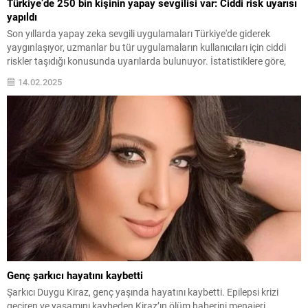
Türkiye’de 250 bin kişinin yapay sevgilisi var: Ciddi risk uyarısı
yapıldı
Son yıllarda yapay zeka sevgili uygulamaları Türkiye'de giderek
yaygınlaşıyor, uzmanlar bu tür uygulamaların kullanıcıları için ciddi
riskler taşıdığı konusunda uyarılarda bulunuyor. İstatistiklere göre,
yapay zeka sevgili uygulamalarını kullananların %60'ının kadın olduğu
14.02.2025
belirtiliyor.
Genç şarkıcı hayatını kaybetti
Şarkıcı Duygu Kiraz, genç yaşında hayatını kaybetti. Epilepsi krizi
geçiren ve yaşamını kaybeden Kiraz’ın ölüm haberini menajeri