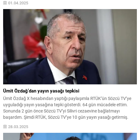
01.04.2025
Ümit Özdağ’dan yayın yasağı tepkisi
Ümit Özdağ X hesabından yaptığı paylaşımla RTÜK’ün Sözcü TV’ye
uyguladığı yayın yasağına tepki gösterdi. 64 gün mücadele ettim.
Sonunda 2 gün önce Sözcü TV’yi Silivri cezaevine bağlatmayı
başardım. Şimdi RTÜK, Sözcü TV’ye 10 gün yayın yasağı getirmiş.
Sözcü TV’ye geçmiş olsun! Bu düşman ceza hukuku anlayışının
28.03.2025
yargıdan idareye sıçradığının en...