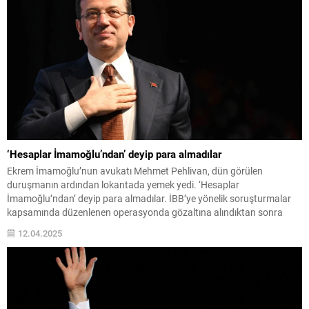
‘Hesaplar İmamoğlu’ndan’ deyip para almadılar
Ekrem İmamoğlu’nun avukatı Mehmet Pehlivan, dün görülen
duruşmanın ardından lokantada yemek yedi. ‘Hesaplar
İmamoğlu’ndan’ deyip para almadılar. İBB’ye yönelik soruşturmalar
kapsamında düzenlenen operasyonda gözaltına alındıktan sonra
tutuklanan İBB Başkanı ve Cumhurbaşkanı adayı Ekrem İmamoğlu,
12.04.2025
İstanbul Cumhuriyet Başsavcısı Akın Gürlek’i hedef gösterdiği
iddiasıyla açılan davada dün hakim karşısına çıktı. Tüm Türkiye’nin...