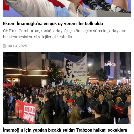
Ekrem İmamoğlu’na en çok oy veren iller belli oldu
CHP'nin Cumhurbaşkanlığı adaylığı için ön seçim sürecini, adayların
belirlenmesini ve stratejilerini keşfedin.
04.04.2025
İmamoğlu için yapılan bıçaklı saldırı Trabzon halkını sokaklara