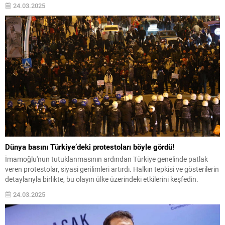
24.03.2025
Dünya basını Türkiye’deki protestoları böyle gördü!
İmamoğlu'nun tutuklanmasının ardından Türkiye genelinde patlak
veren protestolar, siyasi gerilimleri artırdı. Halkın tepkisi ve gösterilerin
detaylarıyla birlikte, bu olayın ülke üzerindeki etkilerini keşfedin.
24.03.2025