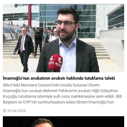
İmamoğlu’nun avukatının avukatı hakkında tutuklama talebi
Silivri’deki Marmara Cezaevi’nde tutuklu bulunan Ekrem
İmamoğlu’nun avukatı Mehmet Pehlivan’ın avukatı Yiğit Gökçehan
Koçoğlu tutuklama istemiyle sulh ceza mahkemesine sevk edildi. İBB
Başkanı ve CHP’nin cumhurbaşkanı adayı Ekrem İmamoğlu’nun
avukatı Mehmet Pehlivan’ın avukatı Yiğit Gökçehan Koçoğlu
25.04.2025
tutuklama istemiyle sulh ceza mahkemesine sevk edildi. Pehlivan dün
(24 Nisan) avukatı hakkında gözaltı...