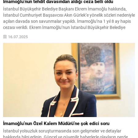
İmamoğlu’nun tehdit davasından aldığı ceza belli oldu
İstanbul Büyükşehir Belediye Başkanı Ekrem İmamoğlu hakkında,
İstanbul Cumhuriyet Başsavcısı Akın Gürlek’e yönelik sözleri nedeniyle
açılan davada son savunmalar yapıldı. İmamoğlu’na 1 yıl 8 ay hapis
cezası verildi. Ekrem İmamoğlu’nun İstanbul Büyükşehir Belediye
Başkanı (İBB) olduğu dönemde, 20 Ocak’ta katıldığı bir panelde
16.07.2025
İstanbul Cumhuriyet Başsavcısı Akın Gürlek ve ailesiyle ilgili...
İmamoğlu’nun Özel Kalem Müdürü’ne şok edici soru
İstanbul yolsuzluk soruşturmasında son gelişmeler ve detaylar
hakkında bilgi edinin. Güncel ve güvenilir haberlerle olayların perde