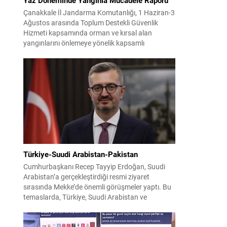
Çanakkale İl Jandarma Komutanlığı, 1 Haziran-3
Ağustos arasında Toplum Destekli Güvenlik
Hizmeti kapsamında orman ve kırsal alan
yangınlarını önlemeye yönelik kapsamlı
bilgilendirme çalışmaları yürüttü. On iki ilçede
görev yapan 178 tim ve 742 personel, sahada
aktif olarak halkı bilinçlendirdi ve denetim
faaliyetleri gerçekleştirdi. Faaliyetler esnasında
bin 315 biçerdöver ve balya...
Türkiye-Suudi Arabistan-Pakistan
Cumhurbaşkanı Recep Tayyip Erdoğan, Suudi
Arabistan’a gerçekleştirdiği resmi ziyaret
sırasında Mekke’de önemli görüşmeler yaptı. Bu
temaslarda, Türkiye, Suudi Arabistan ve
Pakistan arasında savunma alanında yeni bir iş
birliği çerçevesi oluşturuldu. Ziyaretin en somut