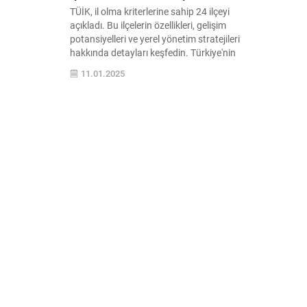
TÜİK, il olma kriterlerine sahip 24 ilçeyi
açıkladı. Bu ilçelerin özellikleri, gelişim
potansiyelleri ve yerel yönetim stratejileri
hakkında detayları keşfedin. Türkiye'nin
geleceği için bu ilçelerin önemi nedir?
11.01.2025