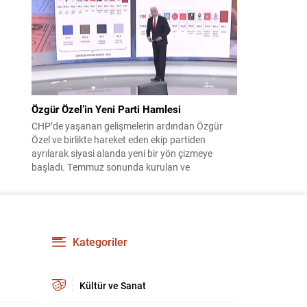
çıktısı, üç ülkenin imza attığı Mekke Ortak
Savunma Anlaşması oldu. Anlaşma; ortak
güvenlik yaklaşımıyla bölgesel barış, istikrar...
Özgür Özel’in Yeni Parti Hamlesi
CHP’de yaşanan gelişmelerin ardından Özgür
Özel ve birlikte hareket eden ekip partiden
ayrılarak siyasi alanda yeni bir yön çizmeye
başladı. Temmuz sonunda kurulan ve
kamuoyunda “Yeni Parti” olarak anılan oluşum,
kısa sürede muhalif medyanın gündemine girdi.
Kuruluşun hemen ardından bazı anket sonuçları
kamuoyuna yansıyınca, partinin tabanda karşılık
bulduğu iddiaları gündemi...
Kategoriler
Kültür ve Sanat