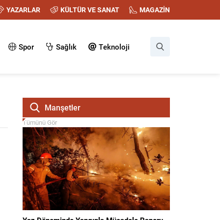
YAZARLAR
KÜLTÜR VE SANAT
MAGAZİN
Spor
Sağlık
Teknoloji
Manşetler
Tümünü Gör
Yaz Döneminde Yangınla Mücadele Raporu