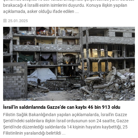
bırakacağı 4 İsrailli esirin isimlerini duyurdu. Konuya ilişkin yapılan
açıklamada, asker olduğu ifade edilen ...
25.01.2025
İsrail’in saldırılarında Gazze’de can kaybı 46 bin 913 oldu
Filistin Sağlık Bakanlığından yapılan açıklamalarda, İsrail'in Gazze
Şeridi'ndeki saldırılara ilişkin İsrail ordusunun son 24 saatte, Gazze
Şeridi'nde düzenlediği saldırılarda 14 kişinin hayatını kaybettiği, 25
Filistinlinin yaralandığı belirtildi ...