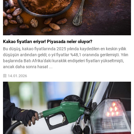
Kakao fiyatları eriyor! Piyasada neler oluyor?
Bu düşüş, kakao fiyatlarında 2025 yılında kaydedilen en keskin yıllık
düşüşün ardından geldi; o yıl fiyatlar %48,1 oranında gerilemişti. Yılın
başlarında Batı Afrika'daki kuraklık endişeleri fiyatları yükseltmişti,
ancak daha sonra hasat ...
14.01.2026