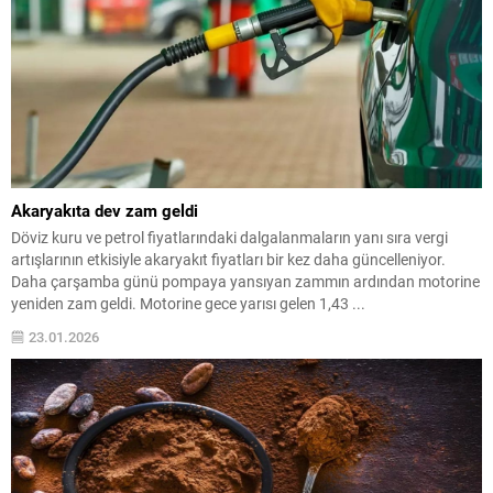
Akaryakıta dev zam geldi
Döviz kuru ve petrol fiyatlarındaki dalgalanmaların yanı sıra vergi
artışlarının etkisiyle akaryakıt fiyatları bir kez daha güncelleniyor.
Daha çarşamba günü pompaya yansıyan zammın ardından motorine
yeniden zam geldi. Motorine gece yarısı gelen 1,43 ...
23.01.2026