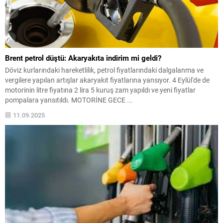
Brent petrol düştü: Akaryakıta indirim mi geldi?
Döviz kurlarındaki hareketlilik, petrol fiyatlarındaki dalgalanma ve
vergilere yapılan artışlar akaryakıt fiyatlarına yansıyor. 4 Eylül'de de
motorinin litre fiyatına 2 lira 5 kuruş zam yapıldı ve yeni fiyatlar
pompalara yansıtıldı. MOTORİNE GECE ...
11.09.2025