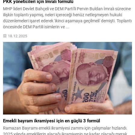
PKK yöneticileri için İmralı formülü
MHP lideri Devlet Bahçeli ve DEM Parti'li Pervin Buldan İmralı sürecine
ilişkin toplantı yapmış, neleri içereceği henüz netleşmeyen hukuki
düzenlemeleri işaret ederek 'ikinci aşamaya geçilmeli' demişti. Toplantı
öncesinde DEM Partili isimlerin ve ...
18.12.2025
Emekli bayram ikramiyesi için en güçlü 3 formül
Ramazan Bayramı emekli ikramiyesi zammı için çalışmalar hızlandı.
2025 yılında emeklilerin alacağı ikramiyenin ne kadar olacağı merak